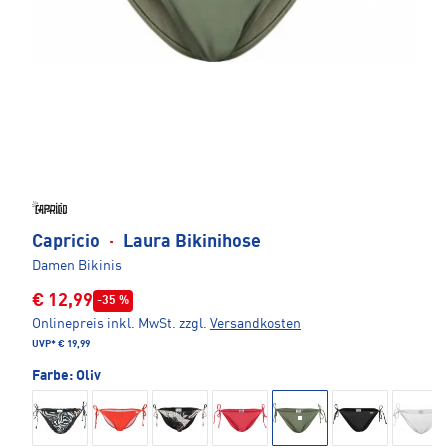
Capricio
·
Laura Bikinihose
Damen Bikinis
€ 12,99
-35 %
Onlinepreis inkl. MwSt.
zzgl.
Versandkosten
UVP*
€ 19,99
Farbe:
Oliv