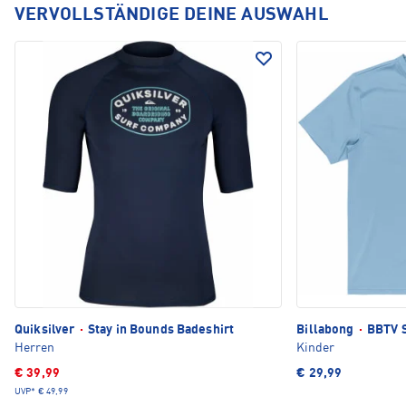
VERVOLLSTÄNDIGE DEINE AUSWAHL
Quiksilver
·
Stay in Bounds Badeshirt
Billabong
·
BBTV S
Herren
Kinder
€ 39,99
€ 29,99
UVP*
€ 49,99