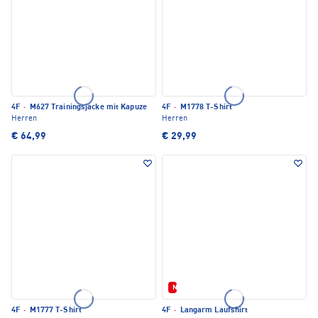
4F
·
M627 Trainingsjacke mit Kapuze
4F
·
M1778 T-Shirt
Herren
Herren
€ 64,99
€ 29,99
Neu
4F
·
M1777 T-Shirt
4F
·
Langarm Laufshirt