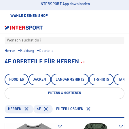
INTERSPORT App downloaden
WÄHLE DEINEN SHOP
Wonach suchst du?
Herren
Kleidung
Oberteile
4F OBERTEILE FÜR HERREN
28
HOODIES
JACKEN
LANGARMSHIRTS
T-SHIRTS
TANK
FILTERN & SORTIEREN
HERREN
4F
FILTER LÖSCHEN