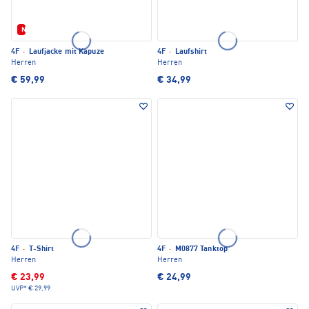
Neu
4F
·
Laufjacke mit Kapuze
4F
·
Laufshirt
Herren
Herren
€ 59,99
€ 34,99
4F
·
T-Shirt
4F
·
M0877 Tanktop
Herren
Herren
€ 23,99
€ 24,99
UVP*
€ 29,99