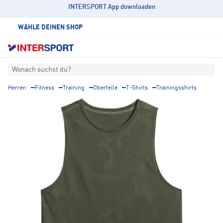
INTERSPORT App downloaden
WÄHLE DEINEN SHOP
Wonach suchst du?
Herren
Fitness
Training
Oberteile
T-Shirts
Trainingsshirts