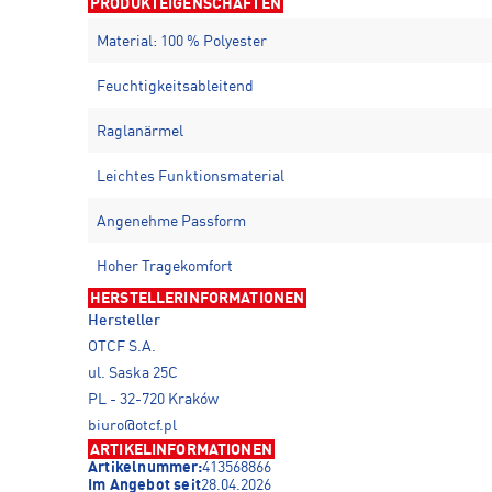
PRODUKTEIGENSCHAFTEN
Material: 100 % Polyester
Feuchtigkeitsableitend
Raglanärmel
Leichtes Funktionsmaterial
Angenehme Passform
Hoher Tragekomfort
HERSTELLERINFORMATIONEN
Hersteller
OTCF S.A.
ul. Saska 25C
PL - 32-720 Kraków
biuro@otcf.pl
ARTIKELINFORMATIONEN
Artikelnummer:
413568866
Im Angebot seit
28.04.2026