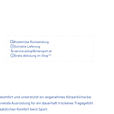
Kostenlose Rücksendung
Schnelle Lieferung
service.eshop
@
intersport.at
Gratis Abholung im Shop**
ragekomfort und unterstützt ein angenehmes Körperklima bei
ocknende Ausrüstung für ein dauerhaft trockenes Tragegefühl
sätzlichen Komfort beim Sport.