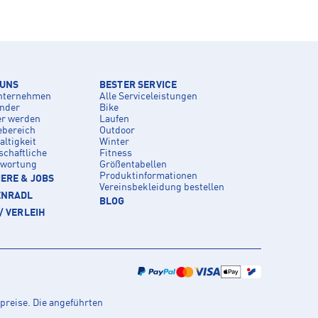
 UNS
BESTER SERVICE
nternehmen
Alle Serviceleistungen
inder
Bike
er werden
Laufen
ebereich
Outdoor
ltigkeit
Winter
schaftliche
Fitness
twortung
Größentabellen
Produktinformationen
ERE & JOBS
Vereinsbekleidung bestellen
ENRADL
BLOG
/ VERLEIH
preise. Die angeführten