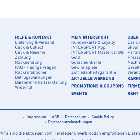
HILFE & KONTAKT
MEIN INTERSPORT
ÜBER
Lieferung & Versand
Kundenkarte & Loyalty
Das U
Click & Collect
INTERSPORT App
Shopf
Click & Reserve
INTERSPORT Mastercard®
Partn
Zahlung
Gold
Press
Rücksendung
Gutscheinkarte
Nachha
FAQ - Häufige Fragen
Gewinnspiele
Gesell
Rückrufaktionen
Zufriedenheitsgarantie
Veran
Betrugswarnungen
AKTUELLE WERBUNG
KARRI
Barrierefreiheitserklärung
PROMOTIONS & COUPONS
FIRM
Widerruf
EVENTS
RENT 
Impressum
AGB
Datenschutz
Cookie Policy
Datenschutzeinstellungen
Ps sind die aktuellen vom Hersteller unverbindlich empfohlenen Listen