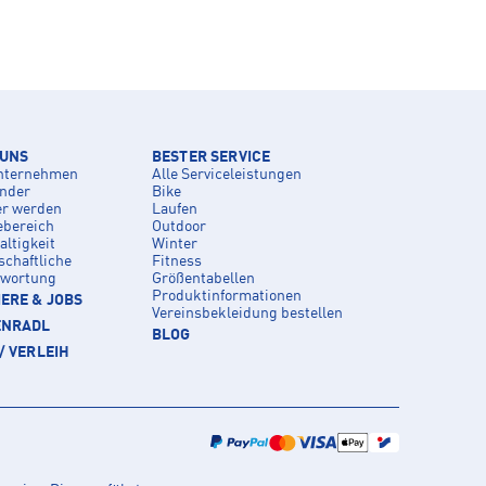
 UNS
BESTER SERVICE
nternehmen
Alle Serviceleistungen
inder
Bike
er werden
Laufen
ebereich
Outdoor
ltigkeit
Winter
schaftliche
Fitness
twortung
Größentabellen
Produktinformationen
ERE & JOBS
Vereinsbekleidung bestellen
ENRADL
BLOG
/ VERLEIH