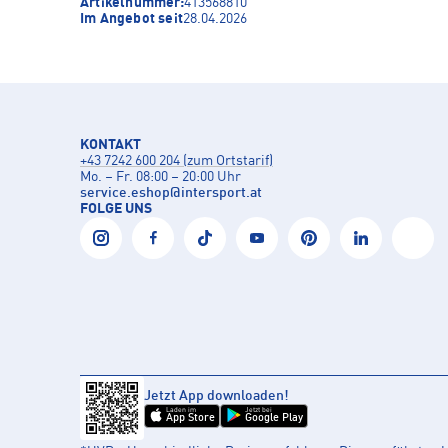
Artikelnummer:
413568810
Im Angebot seit
28.04.2026
KONTAKT
+43 7242 600 204 (zum Ortstarif)
Mo. – Fr. 08:00 – 20:00 Uhr
service.eshop
@
intersport.at
FOLGE UNS
Jetzt App downloaden!
Laden im
Jetzt bei
App Store
Google Play