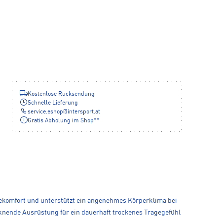
Kostenlose Rücksendung
Schnelle Lieferung
service.eshop
@
intersport.at
Gratis Abholung im Shop**
ragekomfort und unterstützt ein angenehmes Körperklima bei
ocknende Ausrüstung für ein dauerhaft trockenes Tragegefühl