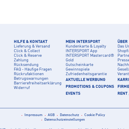
HILFE & KONTAKT
MEIN INTERSPORT
ÜBER
Lieferung & Versand
Kundenkarte & Loyalty
Das U
Click & Collect
INTERSPORT App
Shopf
Click & Reserve
INTERSPORT Mastercard®
Partn
Zahlung
Gold
Press
Rücksendung
Gutscheinkarte
Nachha
FAQ - Häufige Fragen
Gewinnspiele
Gesell
Rückrufaktionen
Zufriedenheitsgarantie
Veran
Betrugswarnungen
AKTUELLE WERBUNG
KARRI
Barrierefreiheitserklärung
PROMOTIONS & COUPONS
FIRM
Widerruf
EVENTS
RENT 
Impressum
AGB
Datenschutz
Cookie Policy
Datenschutzeinstellungen