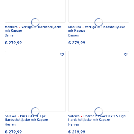
Montura
·
Vertigo 3L Hardshelljacke
Montura
·
Vertigo 3L Hardshelljacke
mit Kapuze
mit Kapuze
Damen
Damen
€ 279,99
€ 279,99
Salewa
·
Puez GTX 2L Epe
Salewa
·
Pedroc 2 Powertex 2.5 Light
Hardschelljacke mit Kapuze
Hardshelljacke mit Kapuze
Herren
Herren
€ 279,99
€ 219,99