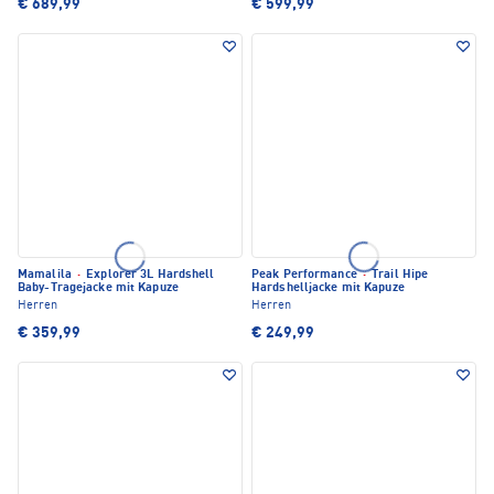
€ 689,99
€ 599,99
Mamalila
·
Explorer 3L Hardshell
Peak Performance
·
Trail Hipe
Baby-Tragejacke mit Kapuze
Hardshelljacke mit Kapuze
Herren
Herren
€ 359,99
€ 249,99