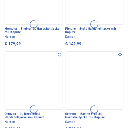
Montura
·
Shelter 3L Hardshelljacke
Picture
·
Stall Hardshelljacke mit
mit Kapuze
Kapuze
Herren
Damen
€ 179,99
€ 149,99
Ortovox
·
3L Deep Shell
Ortovox
·
Ravine Free 3L
Hardshelljacke mit Kapuze
Hardshelljacke mit Kapuze
Herren
Damen