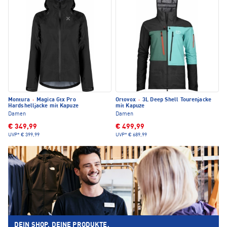
Montura
·
Magica Gtx Pro
Ortovox
·
3L Deep Shell Tourenjacke
Hardshelljacke mit Kapuze
mit Kapuze
Damen
Damen
€ 349,99
€ 499,99
UVP*
€ 399,99
UVP*
€ 689,99
DEIN SHOP. DEINE PRODUKTE.