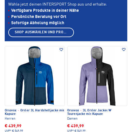
Wähle jetzt deinen INTERSPORT Shop aus und erhalte:
Verfügbare Produkte in deiner Nähe
Persönliche Beratung vor Ort
Sofortige Abholung möglich
SHOP AUSWÄHLEN UND PRODUKTE ANZEIGEN
Ortovox
·
Ortler 3L Hardshelljacke mit
Ortovox
·
3L Ortler Jacket W
Kapuze
Tourenjacke mit Kapuze
Herren
Damen
€ 439,99
€ 439,99
UVP*
€ 549,99
UVP*
€ 549,99