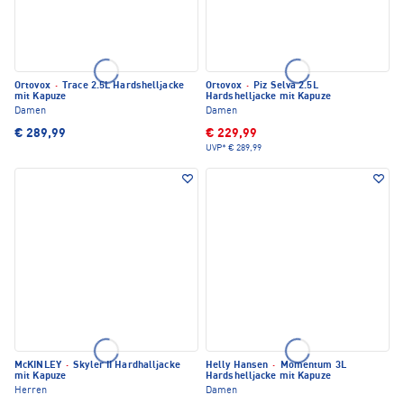
Ortovox
·
Trace 2.5L Hardshelljacke
Ortovox
·
Piz Selva 2.5L
mit Kapuze
Hardshelljacke mit Kapuze
Damen
Damen
€ 289,99
€ 229,99
UVP*
€ 289,99
McKINLEY
·
Skyler II Hardhalljacke
Helly Hansen
·
Momentum 3L
mit Kapuze
Hardshelljacke mit Kapuze
Herren
Damen