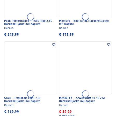
Peak Performance
·
Trail Hipe 2.5L
Montura
·
Shelter 3L Hardshelljacke
Hardshelljacke mit Kapuze
mit Kapuze
Herren
Damen
€ 249,99
€ 179,99
Scott
·
Explorair Light 2,5L
McKINLEY
·
Arwen AQM 10.10 2,5L
Hardshelljacke mit Kapuze
Hardshelljacke mit Kapuze
Damen
Herren
€ 169,99
€ 89,99