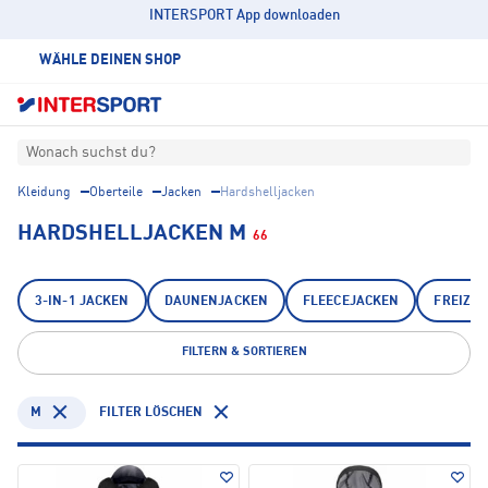
INTERSPORT App downloaden
WÄHLE DEINEN SHOP
Wonach suchst du?
Kleidung
Oberteile
Jacken
Hardshelljacken
HARDSHELLJACKEN M
66
3-IN-1 JACKEN
DAUNENJACKEN
FLEECEJACKEN
FREIZEI
FILTERN & SORTIEREN
M
FILTER LÖSCHEN