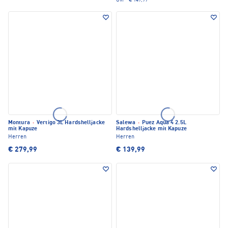
UVP*
€ 149,99
Montura
·
Vertigo 3L Hardshelljacke
Salewa
·
Puez Aqua 4 2.5L
mit Kapuze
Hardshelljacke mit Kapuze
Herren
Herren
€ 279,99
€ 139,99