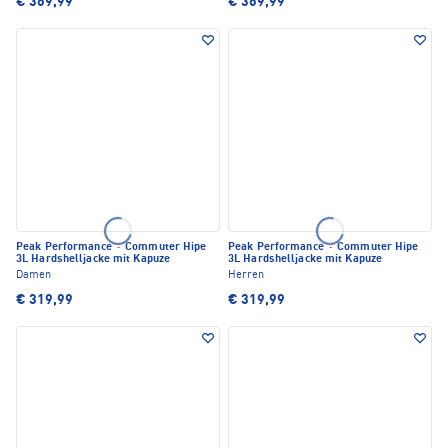
€ 369,99
€ 369,99
Peak Performance
·
Commuter Hipe
Peak Performance
·
Commuter Hipe
3L Hardshelljacke mit Kapuze
3L Hardshelljacke mit Kapuze
Damen
Herren
€ 319,99
€ 319,99