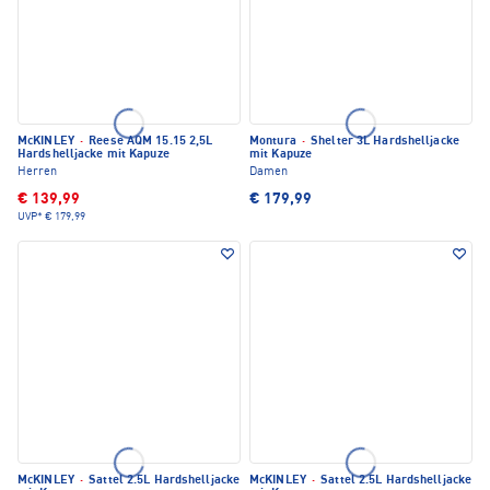
McKINLEY
·
Reese AQM 15.15 2,5L
Montura
·
Shelter 3L Hardshelljacke
Hardshelljacke mit Kapuze
mit Kapuze
Herren
Damen
€ 139,99
€ 179,99
UVP*
€ 179,99
McKINLEY
·
Sattel 2.5L Hardshelljacke
McKINLEY
·
Sattel 2.5L Hardshelljacke