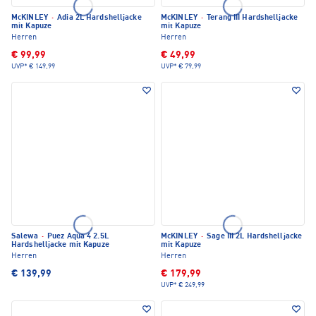
McKINLEY
·
Adia 2L Hardshelljacke
McKINLEY
·
Terang III Hardshelljacke
mit Kapuze
mit Kapuze
Herren
Herren
€ 99,99
€ 49,99
UVP*
€ 149,99
UVP*
€ 79,99
Salewa
·
Puez Aqua 4 2.5L
McKINLEY
·
Sage III 2L Hardshelljacke
Hardshelljacke mit Kapuze
mit Kapuze
Herren
Herren
€ 139,99
€ 179,99
UVP*
€ 249,99