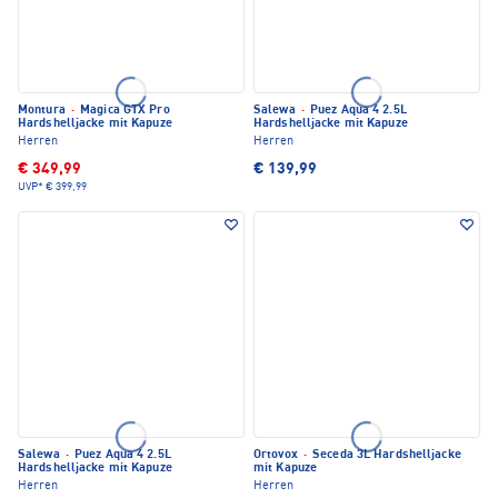
Montura
·
Magica GTX Pro
Salewa
·
Puez Aqua 4 2.5L
Hardshelljacke mit Kapuze
Hardshelljacke mit Kapuze
Herren
Herren
€ 349,99
€ 139,99
UVP*
€ 399,99
Salewa
·
Puez Aqua 4 2.5L
Ortovox
·
Seceda 3L Hardshelljacke
Hardshelljacke mit Kapuze
mit Kapuze
Herren
Herren