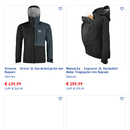
Ortovox
·
Ortler 3L Hardshelljacke mit
Mamalila
·
Explorer 3L Hardshell
Kapuze
Baby-Tragejacke mit Kapuze
Herren
Damen
€ 439,99
€ 259,99
UVP*
€ 549,99
UVP*
€ 379,99