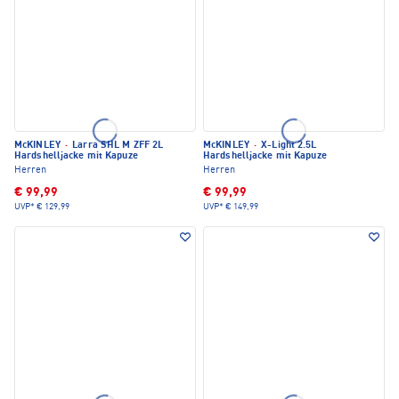
McKINLEY
·
Larra SHL M ZFF 2L
McKINLEY
·
X-Light 2.5L
Hardshelljacke mit Kapuze
Hardshelljacke mit Kapuze
Herren
Herren
€ 99,99
€ 99,99
UVP*
€ 129,99
UVP*
€ 149,99