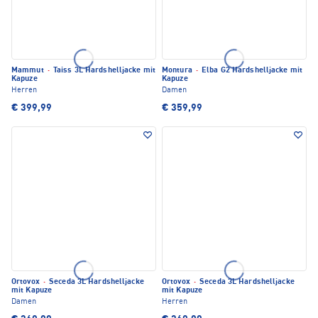
Mammut
·
Taiss 3L Hardshelljacke mit
Montura
·
Elba G2 Hardshelljacke mit
Kapuze
Kapuze
Herren
Damen
€ 399,99
€ 359,99
Ortovox
·
Seceda 3L Hardshelljacke
Ortovox
·
Seceda 3L Hardshelljacke
mit Kapuze
mit Kapuze
Damen
Herren