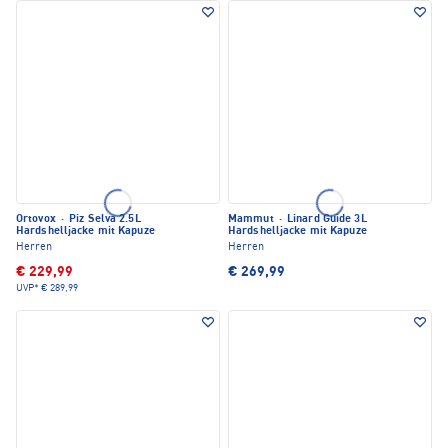
Ortovox
·
Piz Selva 2.5L
Mammut
·
Linard Guide 3L
Hardshelljacke mit Kapuze
Hardshelljacke mit Kapuze
Herren
Herren
€ 229,99
€ 269,99
UVP*
€ 289,99