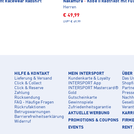
t Racewear Radshirt
Nakamura
·
Kobe II Radtrikot mit Ful
Herren
€ 49,99
UVP*
€ 69,99
HILFE & KONTAKT
MEIN INTERSPORT
ÜBER
Lieferung & Versand
Kundenkarte & Loyalty
Das U
Click & Collect
INTERSPORT App
Shopf
Click & Reserve
INTERSPORT Mastercard®
Partn
Zahlung
Gold
Press
Rücksendung
Gutscheinkarte
Nachha
FAQ - Häufige Fragen
Gewinnspiele
Gesell
Rückrufaktionen
Zufriedenheitsgarantie
Veran
Betrugswarnungen
AKTUELLE WERBUNG
KARRI
Barrierefreiheitserklärung
PROMOTIONS & COUPONS
FIRM
Widerruf
EVENTS
RENT 