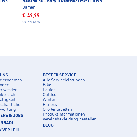
lzip
Nakamura
·
Kory II Radtrikot mit Fullzip
Damen
€ 49,99
UVP*
€ 69,99
 UNS
BESTER SERVICE
nternehmen
Alle Serviceleistungen
inder
Bike
er werden
Laufen
ebereich
Outdoor
ltigkeit
Winter
schaftliche
Fitness
twortung
Größentabellen
Produktinformationen
ERE & JOBS
Vereinsbekleidung bestellen
ENRADL
BLOG
/ VERLEIH