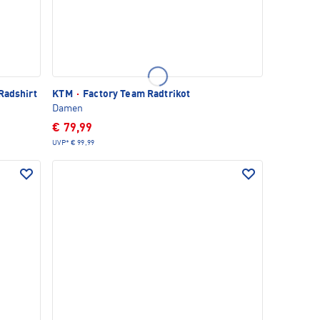
Radshirt
KTM
·
Factory Team Radtrikot
Damen
€ 79,99
UVP*
€ 99,99