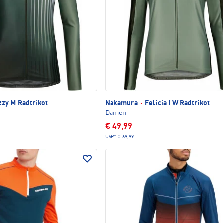
zy M Radtrikot
Nakamura
·
Felicia I W Radtrikot
Damen
€ 49,99
UVP*
€ 69,99