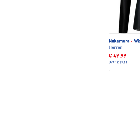
Nakamura
·
Wiz
Herren
€ 49,99
UVP*
€ 69,99