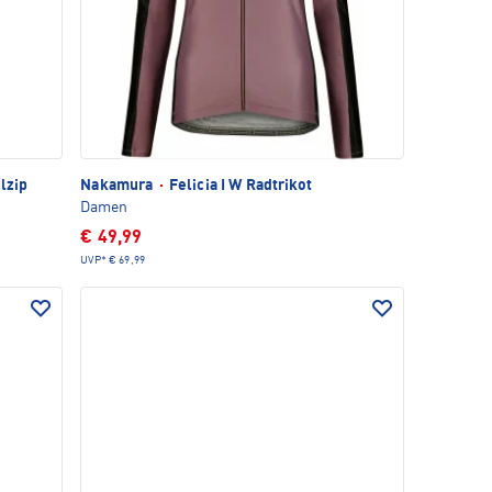
lzip
Nakamura
·
Felicia I W Radtrikot
Damen
€ 49,99
UVP*
€ 69,99