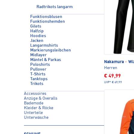
Radtrikots langarm
Funktionsblusen
Funktionshemden
Gilets
Halfzip
Hoodies
Jacken
Langarmshirts
Markierungsleibchen
Midlayer
Mäntel & Parkas
Nakamura
·
Wiz
Poloshirts
Herren
Pullover
T-Shirts
€ 49,99
Tanktops
UVP*
€ 69,99
Trikots
Accessoires
Anzüge & Overalls
Bademode
Kleider & Röcke
Unterteile
Unterwäsche