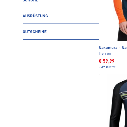
SCHUHE
AUSRÜSTUNG
GUTSCHEINE
Nakamura
·
Nac
Herren
€ 59,99
UVP*
€ 89,99