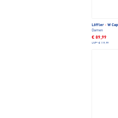
Löffler
·
W Capi
Damen
€ 89,99
UVP*
€ 119,99