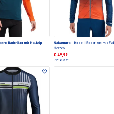
ero Radtrikot mit Halfzip
Nakamura
·
Kobe II Radtrikot mit Ful
Herren
€ 49,99
UVP*
€ 69,99