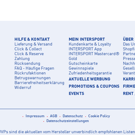
HILFE & KONTAKT
MEIN INTERSPORT
ÜBER
Lieferung & Versand
Kundenkarte & Loyalty
Das U
Click & Collect
INTERSPORT App
Shopf
Click & Reserve
INTERSPORT Mastercard®
Partn
Zahlung
Gold
Press
Rücksendung
Gutscheinkarte
Nachha
FAQ - Häufige Fragen
Gewinnspiele
Gesell
Rückrufaktionen
Zufriedenheitsgarantie
Veran
Betrugswarnungen
AKTUELLE WERBUNG
KARRI
Barrierefreiheitserklärung
PROMOTIONS & COUPONS
FIRM
Widerruf
EVENTS
RENT 
Impressum
AGB
Datenschutz
Cookie Policy
Datenschutzeinstellungen
Ps sind die aktuellen vom Hersteller unverbindlich empfohlenen Listen