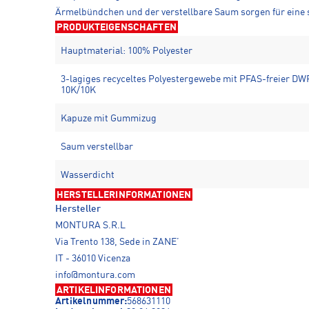
Ärmelbündchen und der verstellbare Saum sorgen für eine s
PRODUKTEIGENSCHAFTEN
Hauptmaterial: 100% Polyester
3-lagiges recyceltes Polyestergewebe mit PFAS-freier 
10K/10K
Kapuze mit Gummizug
Saum verstellbar
Wasserdicht
HERSTELLERINFORMATIONEN
Hersteller
MONTURA S.R.L
Via Trento 138, Sede in ZANE’
IT - 36010 Vicenza
info@montura.com
ARTIKELINFORMATIONEN
Artikelnummer:
568631110