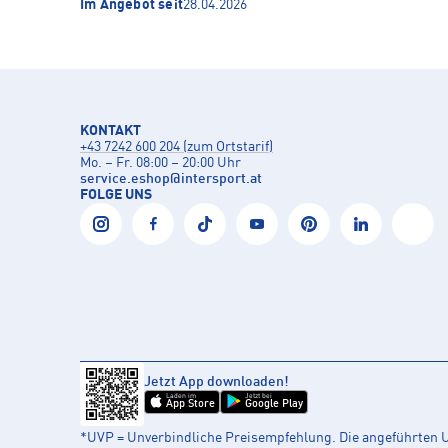
Im Angebot seit
28.04.2026
KONTAKT
+43 7242 600 204 (zum Ortstarif)
Mo. – Fr. 08:00 – 20:00 Uhr
service.eshop
@
intersport.at
FOLGE UNS
Jetzt App downloaden!
Laden im
Jetzt bei
App Store
Google Play
*UVP = Unverbindliche Preisempfehlung. Die angeführten UV