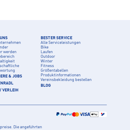
 UNS
BESTER SERVICE
nternehmen
Alle Serviceleistungen
inder
Bike
er werden
Laufen
ebereich
Outdoor
ltigkeit
Winter
schaftliche
Fitness
twortung
Größentabellen
Produktinformationen
ERE & JOBS
Vereinsbekleidung bestellen
ENRADL
BLOG
/ VERLEIH
preise. Die angeführten