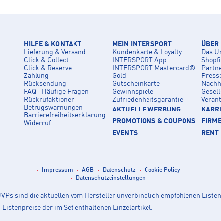
HILFE & KONTAKT
MEIN INTERSPORT
ÜBER
Lieferung & Versand
Kundenkarte & Loyalty
Das U
Click & Collect
INTERSPORT App
Shopf
Click & Reserve
INTERSPORT Mastercard®
Partn
Zahlung
Gold
Press
Rücksendung
Gutscheinkarte
Nachha
FAQ - Häufige Fragen
Gewinnspiele
Gesell
Rückrufaktionen
Zufriedenheitsgarantie
Veran
Betrugswarnungen
AKTUELLE WERBUNG
KARRI
Barrierefreiheitserklärung
PROMOTIONS & COUPONS
FIRM
Widerruf
EVENTS
RENT 
Impressum
AGB
Datenschutz
Cookie Policy
Datenschutzeinstellungen
Ps sind die aktuellen vom Hersteller unverbindlich empfohlenen Listen
istenpreise der im Set enthaltenen Einzelartikel.