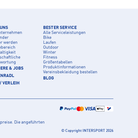
 UNS
BESTER SERVICE
nternehmen
Alle Serviceleistungen
inder
Bike
er werden
Laufen
ebereich
Outdoor
ltigkeit
Winter
schaftliche
Fitness
twortung
Größentabellen
Produktinformationen
ERE & JOBS
Vereinsbekleidung bestellen
ENRADL
BLOG
/ VERLEIH
preise. Die angeführten
© Copyright INTERSPORT 2026