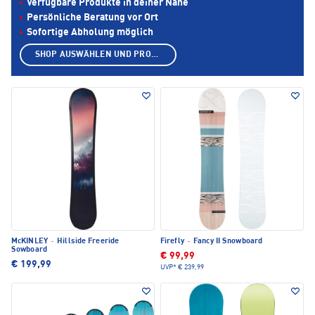
Verfügbare Produkte in deiner Nähe
Persönliche Beratung vor Ort
Sofortige Abholung möglich
SHOP AUSWÄHLEN UND PRODUKTE ANZEIGEN
McKINLEY
·
Hillside Freeride
Firefly
·
Fancy II Snowboard
Sowboard
€ 99,99
€ 199,99
UVP*
€ 239,99