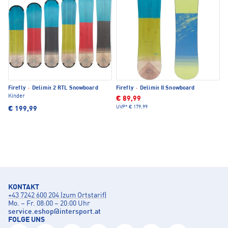
Firefly
·
Delimit 2 RTL Snowboard
Firefly
·
Delimit II Snowboard
Kinder
€ 89,99
UVP*
€ 179,99
€ 199,99
KONTAKT
+43 7242 600 204 (zum Ortstarif)
Mo. – Fr. 08:00 – 20:00 Uhr
service.eshop
@
intersport.at
FOLGE UNS