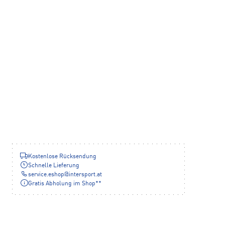
Kostenlose Rücksendung
Schnelle Lieferung
service.eshop
@
intersport.at
Gratis Abholung im Shop**