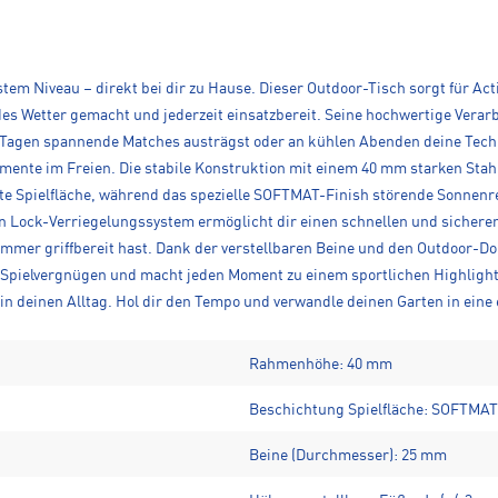
em Niveau – direkt bei dir zu Hause. Dieser Outdoor-Tisch sorgt für Acti
jedes Wetter gemacht und jederzeit einsatzbereit. Seine hochwertige Vera
 Tagen spannende Matches austrägst oder an kühlen Abenden deine Techni
omente im Freien. Die stabile Konstruktion mit einem 40 mm starken Stah
te Spielfläche, während das spezielle SOFTMAT-Finish störende Sonnenref
’n Lock-Verriegelungssystem ermöglicht dir einen schnellen und sicheren
immer griffbereit hast. Dank der verstellbaren Beine und den Outdoor-Dop
t Spielvergnügen und macht jeden Moment zu einem sportlichen Highligh
n deinen Alltag. Hol dir den Tempo und verwandle deinen Garten in eine
Rahmenhöhe: 40 mm
Beschichtung Spielfläche: SOFTMAT 
Beine (Durchmesser): 25 mm