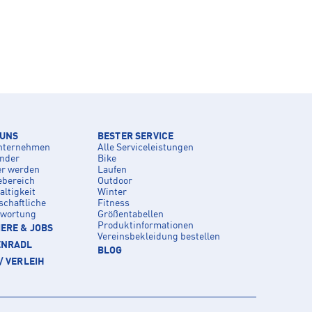
 UNS
BESTER SERVICE
nternehmen
Alle Serviceleistungen
inder
Bike
er werden
Laufen
ebereich
Outdoor
ltigkeit
Winter
schaftliche
Fitness
twortung
Größentabellen
Produktinformationen
ERE & JOBS
Vereinsbekleidung bestellen
ENRADL
BLOG
/ VERLEIH