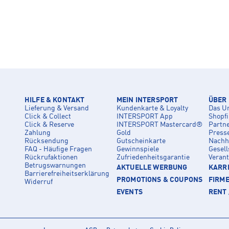
HILFE & KONTAKT
MEIN INTERSPORT
ÜBER
Lieferung & Versand
Kundenkarte & Loyalty
Das U
Click & Collect
INTERSPORT App
Shopf
Click & Reserve
INTERSPORT Mastercard®
Partn
Zahlung
Gold
Press
Rücksendung
Gutscheinkarte
Nachha
FAQ - Häufige Fragen
Gewinnspiele
Gesell
Rückrufaktionen
Zufriedenheitsgarantie
Veran
Betrugswarnungen
AKTUELLE WERBUNG
KARRI
Barrierefreiheitserklärung
PROMOTIONS & COUPONS
FIRM
Widerruf
EVENTS
RENT 