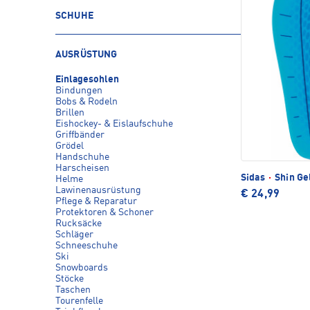
SCHUHE
AUSRÜSTUNG
Einlagesohlen
Bindungen
Bobs & Rodeln
Brillen
Eishockey- & Eislaufschuhe
Griffbänder
Grödel
Handschuhe
Harscheisen
Sidas
·
Shin Ge
Helme
Lawinenausrüstung
€ 24,99
Pflege & Reparatur
Protektoren & Schoner
Rucksäcke
Schläger
Schneeschuhe
Ski
Snowboards
Stöcke
Taschen
Tourenfelle