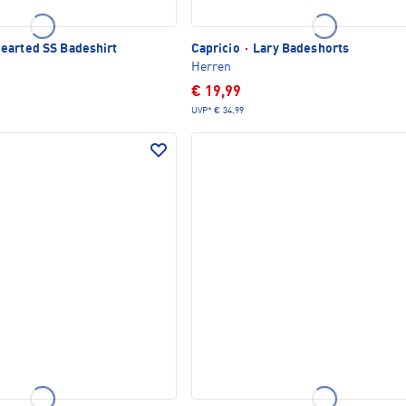
earted SS Badeshirt
Capricio
·
Lary Badeshorts
Herren
€ 19,99
UVP*
€ 34,99