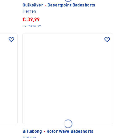
Quiksilver
·
Desertpoint Badeshorts
Herren
€ 39,99
UVP*
€ 59,99
Billabong
·
Rotor Wave Badeshorts
Herren