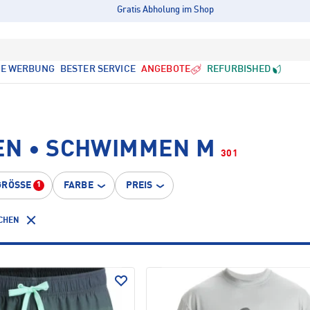
Gratis Abholung im Shop
LE WERBUNG
BESTER SERVICE
ANGEBOTE
REFURBISHED
EN • SCHWIMMEN M
301
GRÖSSE
FARBE
PREIS
1
SCHEN