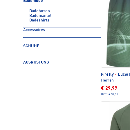
Bademode
Badehosen
Bademäntel
Badeshirts
Accessoires
SCHUHE
AUSRÜSTUNG
Firefly
·
Lucio 
Herren
€ 29,99
UVP*
€ 39,99