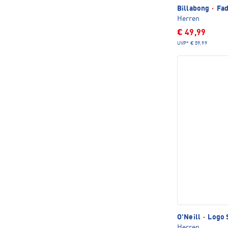
Billabong
·
Fad
Herren
€ 49,99
UVP*
€ 59,99
O'Neill
·
Logo S
Herren