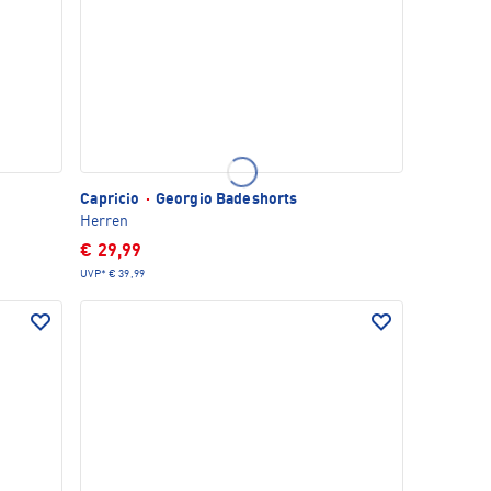
Capricio
·
Georgio Badeshorts
Herren
€ 29,99
UVP*
€ 39,99