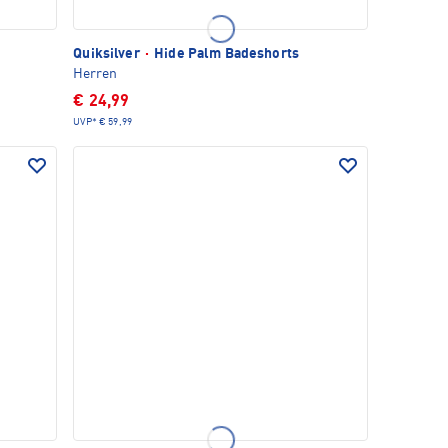
Quiksilver
·
Hide Palm Badeshorts
Herren
€ 24,99
UVP*
€ 59,99