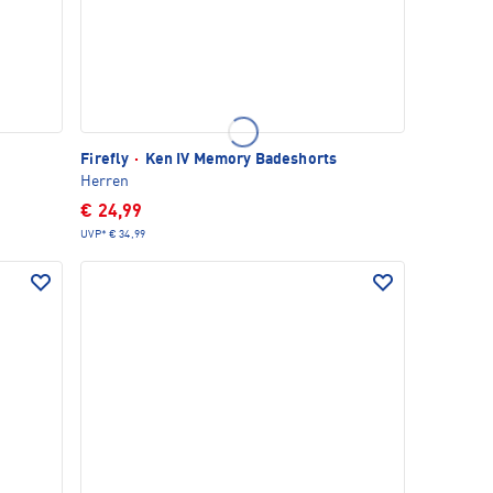
Firefly
·
Ken IV Memory Badeshorts
Herren
€ 24,99
UVP*
€ 34,99