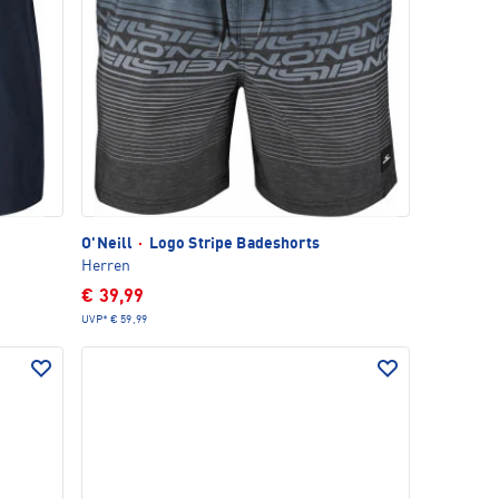
O'Neill
·
Logo Stripe Badeshorts
Herren
€ 39,99
UVP*
€ 59,99