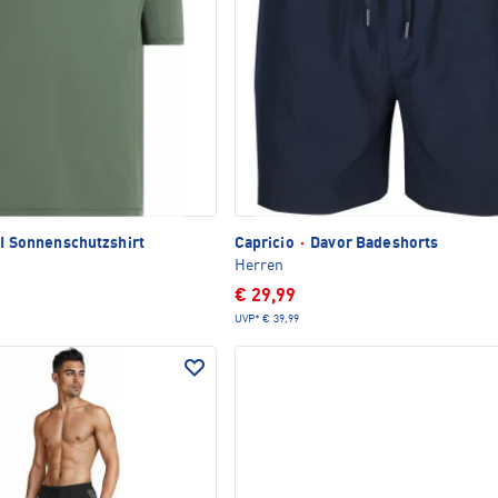
II Sonnenschutzshirt
Capricio
·
Davor Badeshorts
Herren
€ 29,99
UVP*
€ 39,99