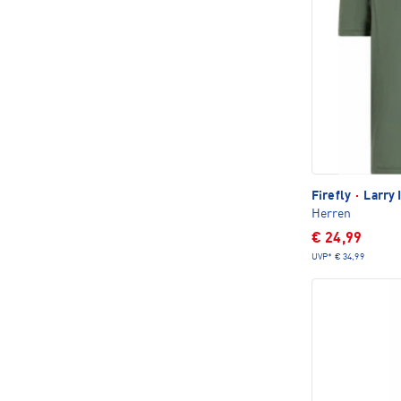
Firefly
·
Larry 
Herren
€ 24,99
UVP*
€ 34,99