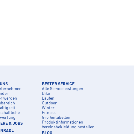
 UNS
BESTER SERVICE
nternehmen
Alle Serviceleistungen
inder
Bike
er werden
Laufen
ebereich
Outdoor
ltigkeit
Winter
schaftliche
Fitness
twortung
Größentabellen
Produktinformationen
ERE & JOBS
Vereinsbekleidung bestellen
ENRADL
BLOG