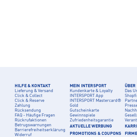
HILFE & KONTAKT
MEIN INTERSPORT
ÜBER
Lieferung & Versand
Kundenkarte & Loyalty
Das U
Click & Collect
INTERSPORT App
Shopf
Click & Reserve
INTERSPORT Mastercard®
Partn
Zahlung
Gold
Press
Rücksendung
Gutscheinkarte
Nachha
FAQ - Häufige Fragen
Gewinnspiele
Gesell
Rückrufaktionen
Zufriedenheitsgarantie
Veran
Betrugswarnungen
AKTUELLE WERBUNG
KARRI
Barrierefreiheitserklärung
PROMOTIONS & COUPONS
FIRM
Widerruf