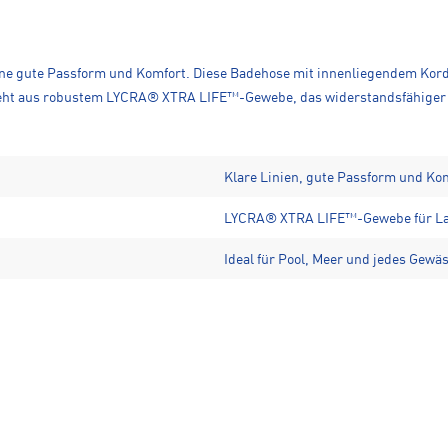
 eine gute Passform und Komfort. Diese Badehose mit innenliegendem Kor
steht aus robustem LYCRA® XTRA LIFE™-Gewebe, das widerstandsfähiger g
Klare Linien, gute Passform und Ko
LYCRA® XTRA LIFE™-Gewebe für La
Ideal für Pool, Meer und jedes Gewä