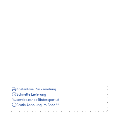
Kostenlose Rücksendung
Schnelle Lieferung
service.eshop
@
intersport.at
Gratis Abholung im Shop**