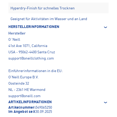
Hyperdry-Finish für schnelles Trocknen
Geeignet für Aktivitäten im Wasser und an Land
HERSTELLERINFORMATIONEN
Hersteller
O´Neill
41st Ave 1071, California
USA - 95062-4400 Santa Cruz
support@oneillclothing.com
Einführerinformationen in die EU:
O’Neill Europe B.V.
Oosteinde 32
NL - 2361 HE Warmond
support@oneill.com
ARTIKELINFORMATIONEN
Artikelnummer:
549065250
Im Angebot seit
30.09.2025