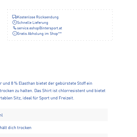
Kostenlose Rücksendung
Schnelle Lieferung
service.eshop
@
intersport.at
Gratis Abholung im Shop**
 und 8 % Elasthan bietet der gebürstete Stoff ein
rocken zu halten. Das Shirt ist chlorresistent und bietet
len Sitz, ideal für Sport und Freizeit.
hl
hält dich trocken