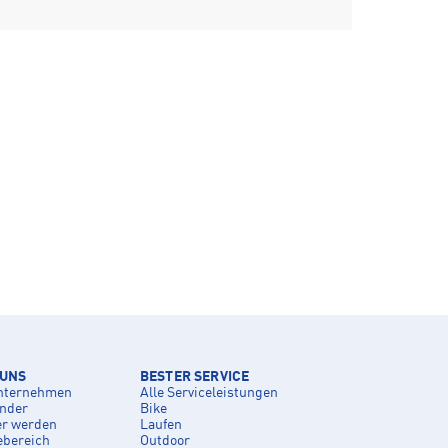
 UNS
BESTER SERVICE
nternehmen
Alle Serviceleistungen
inder
Bike
er werden
Laufen
ebereich
Outdoor