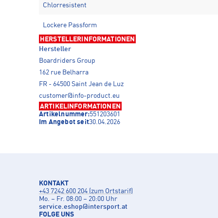
Chlorresistent
Lockere Passform
HERSTELLERINFORMATIONEN
Hersteller
Boardriders Group
162 rue Belharra
FR - 64500 Saint Jean de Luz
customer@info-product.eu
ARTIKELINFORMATIONEN
Artikelnummer:
551203601
Im Angebot seit
30.04.2026
KONTAKT
+43 7242 600 204 (zum Ortstarif)
Mo. – Fr. 08:00 – 20:00 Uhr
service.eshop
@
intersport.at
FOLGE UNS