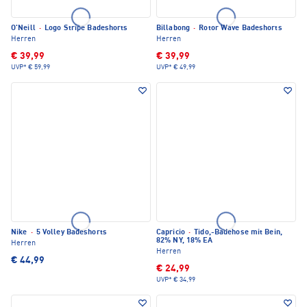
O'Neill
·
Logo Stripe Badeshorts
Billabong
·
Rotor Wave Badeshorts
Herren
Herren
€ 39,99
€ 39,99
UVP*
€ 59,99
UVP*
€ 49,99
Nike
·
5 Volley Badeshorts
Capricio
·
Tido,-Badehose mit Bein,
82% NY, 18% EA
Herren
Herren
€ 44,99
€ 24,99
UVP*
€ 34,99