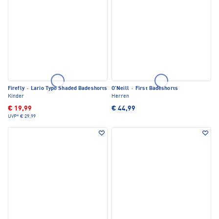
Firefly
·
Lario Typo Shaded Badeshorts
O'Neill
·
First Badeshorts
Kinder
Herren
€ 19,99
€ 44,99
UVP*
€ 29,99