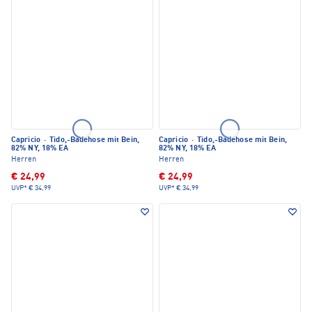
Capricio
·
Tido,-Badehose mit Bein,
Capricio
·
Tido,-Badehose mit Bein,
82% NY, 18% EA
82% NY, 18% EA
Herren
Herren
€ 24,99
€ 24,99
UVP*
€ 34,99
UVP*
€ 34,99