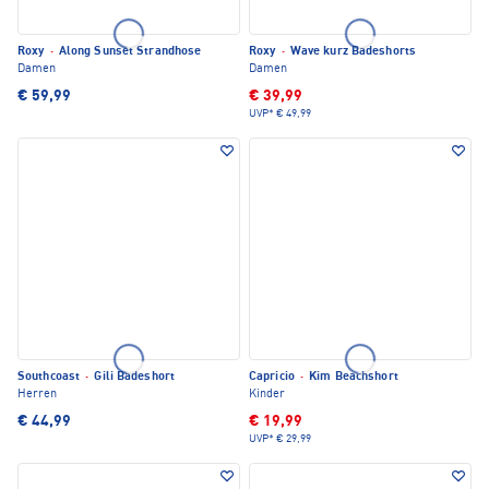
Roxy
·
Along Sunset Strandhose
Roxy
·
Wave kurz Badeshorts
Damen
Damen
€ 59,99
€ 39,99
UVP*
€ 49,99
Southcoast
·
Gili Badeshort
Capricio
·
Kim Beachshort
Herren
Kinder
€ 44,99
€ 19,99
UVP*
€ 29,99