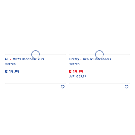
4F
·
M073 Badehose kurz
Firefly
·
Ken IV Badeshorts
Herren
Herren
€ 19,99
€ 19,99
UVP*
€ 29,99