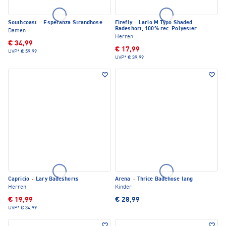
Southcoast
·
Esperanza Strandhose
Firefly
·
Lario M Typo Shaded
Badeshort, 100% rec. Polyester
Damen
Herren
€ 34,99
€ 17,99
UVP*
€ 59,99
UVP*
€ 39,99
Capricio
·
Lary Badeshorts
Arena
·
Thrice Badehose lang
Herren
Kinder
€ 19,99
€ 28,99
UVP*
€ 34,99