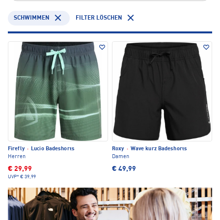
SCHWIMMEN
FILTER LÖSCHEN
Firefly
·
Lucio Badeshorts
Roxy
·
Wave kurz Badeshorts
Herren
Damen
€ 29,99
€ 49,99
UVP*
€ 39,99