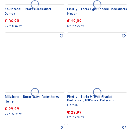
Southcoast
·
Mara Beachshort
Firefly
·
Lario Typo Shaded Badeshorts
Damen
Kinder
€ 34,99
€ 19,99
UVP*
€ 44,99
UVP*
€ 29,99
Billabong
·
Rotor Wave Badeshorts
Firefly
·
Lario M Typo Shaded
Badeshort, 100% rec. Polyester
Herren
Herren
€ 29,99
€ 29,99
UVP*
€ 49,99
UVP*
€ 39,99