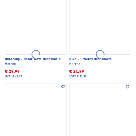
Billabong
·
Rotor Wave Badeshorts
Nike
·
5 Volley Badeshorts
Herren
Herren
€ 29,99
€ 24,99
UVP*
€ 49,99
UVP*
€ 32,99