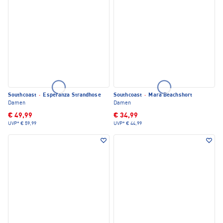
Southcoast
·
Esperanza Strandhose
Southcoast
·
Mara Beachshort
Damen
Damen
€ 49,99
€ 34,99
UVP*
€ 59,99
UVP*
€ 44,99