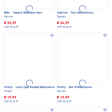
Nike
·
Square Badehose kurz
Capricio
·
Tess Beachshorts
Herren
Damen
€ 33,99
€ 24,99
UVP*
€ 46,99
UVP*
€ 34,99
Firefly
·
Lario Typo Shaded Badeshorts
Firefly
·
Ken IV Badeshorts
Kinder
Herren
€ 19,99
€ 19,99
UVP*
€ 29,99
UVP*
€ 29,99