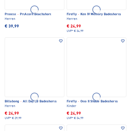
Protest
·
PrtAcorn Beachshort
Firefly
·
Ken IV Memory Badeshorts
Herren
Herren
€ 39,99
€ 24,99
UVP*
€ 34,99
Billabong
·
All Day LB Badeshorts
Firefly
·
Otto II Shade Badeshorts
Herren
Kinder
€ 24,99
€ 24,99
UVP*
€ 29,99
UVP*
€ 34,99