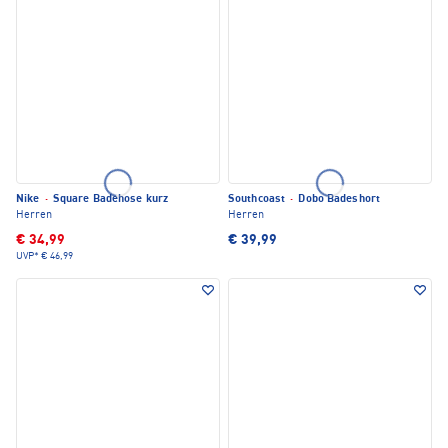
Nike
·
Square Badehose kurz
Southcoast
·
Dobo Badeshort
Herren
Herren
€ 34,99
€ 39,99
UVP*
€ 46,99