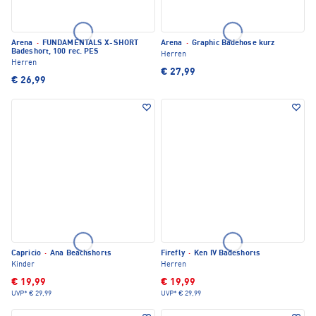
Arena
·
FUNDAMENTALS X-SHORT
Arena
·
Graphic Badehose kurz
Badeshort, 100 rec. PES
Herren
Herren
€ 27,99
€ 26,99
Capricio
·
Ana Beachshorts
Firefly
·
Ken IV Badeshorts
Kinder
Herren
€ 19,99
€ 19,99
UVP*
€ 29,99
UVP*
€ 29,99