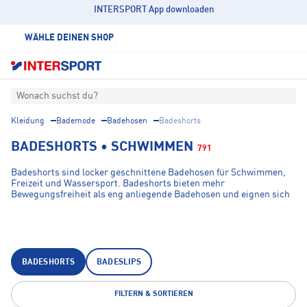
INTERSPORT App downloaden
WÄHLE DEINEN SHOP
Wonach suchst du?
Kleidung
Bademode
Badehosen
Badeshorts
BADESHORTS • SCHWIMMEN
791
Badeshorts sind locker geschnittene Badehosen für Schwimmen,
Freizeit und Wassersport. Badeshorts bieten mehr
Bewegungsfreiheit als eng anliegende Badehosen und eignen sich
für Herren, die eine vielseitige Kombination aus Komfort, Funktion
und Freizeitstil suchen. Sie werden im Schwimmbad, am Strand,
beim Stand-up-Paddling oder bei anderen Aktivitäten im und am
Wasser getragen.
BADESHORTS
BADESLIPS
FILTERN & SORTIEREN