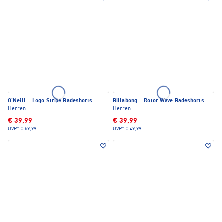
O'Neill
·
Logo Stripe Badeshorts
Billabong
·
Rotor Wave Badeshorts
Herren
Herren
€ 39,99
€ 39,99
UVP*
€ 59,99
UVP*
€ 49,99