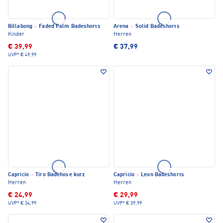
Billabong
·
Faded Palm Badeshorts
Arena
·
Solid Badeshorts
Kinder
Herren
€ 39,99
€ 37,99
UVP*
€ 49,99
Capricio
·
Tiro Badehose kurz
Capricio
·
Leon Badeshorts
Herren
Herren
€ 24,99
€ 29,99
UVP*
€ 34,99
UVP*
€ 39,99