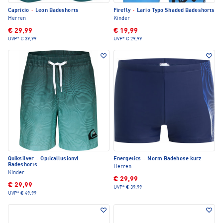
Capricio
·
Leon Badeshorts
Firefly
·
Lario Typo Shaded Badeshorts
Herren
Kinder
€ 29,99
€ 19,99
UVP*
€ 39,99
UVP*
€ 29,99
Quiksilver
·
Opticallusionvl
Energetics
·
Norm Badehose kurz
Badeshorts
Herren
Kinder
€ 29,99
€ 29,99
UVP*
€ 39,99
UVP*
€ 49,99