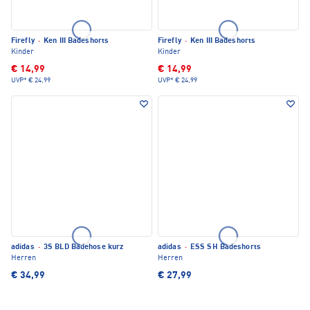
Firefly
·
Ken III Badeshorts
Firefly
·
Ken III Badeshorts
Kinder
Kinder
€ 14,99
€ 14,99
UVP*
€ 24,99
UVP*
€ 24,99
adidas
·
3S BLD Badehose kurz
adidas
·
ESS SH Badeshorts
Herren
Herren
€ 34,99
€ 27,99