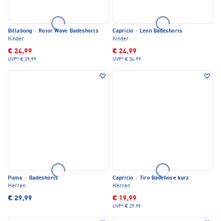
Billabong
·
Rotor Wave Badeshorts
Capricio
·
Leon Badeshorts
Kinder
Kinder
€ 24,99
€ 24,99
UVP*
€ 39,99
UVP*
€ 34,99
Puma
·
Badeshorts
Capricio
·
Tiro Badehose kurz
Herren
Herren
€ 29,99
€ 19,99
UVP*
€ 29,99