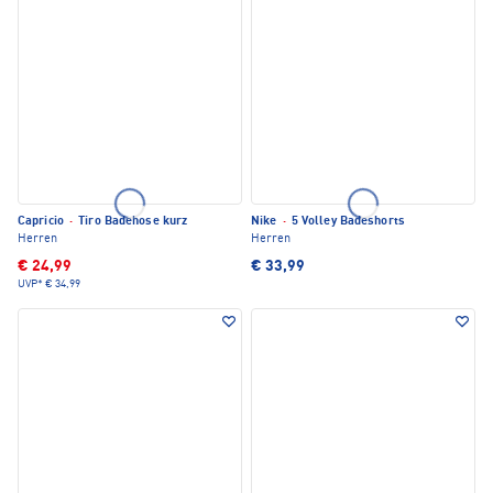
Capricio
·
Tiro Badehose kurz
Nike
·
5 Volley Badeshorts
Herren
Herren
€ 24,99
€ 33,99
UVP*
€ 34,99