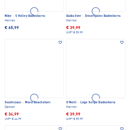
Nike
·
5 Volley Badeshorts
Quiksilver
·
Desertpoint Badeshorts
Herren
Herren
€ 65,99
€ 39,99
UVP*
€ 59,99
Southcoast
·
Mara Beachshort
O'Neill
·
Logo Stripe Badeshorts
Damen
Herren
€ 34,99
€ 39,99
UVP*
€ 44,99
UVP*
€ 59,99