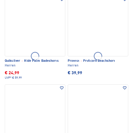
Quiksilver
·
Hide Palm Badeshorts
Protest
·
PrtAcorn Beachshort
Herren
Herren
€ 24,99
€ 39,99
UVP*
€ 59,99