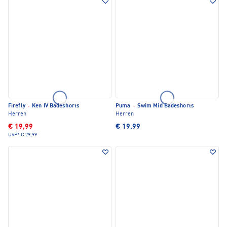
Firefly
·
Ken IV Badeshorts
Puma
·
Swim Mid Badeshorts
Herren
Herren
€ 19,99
€ 19,99
UVP*
€ 29,99