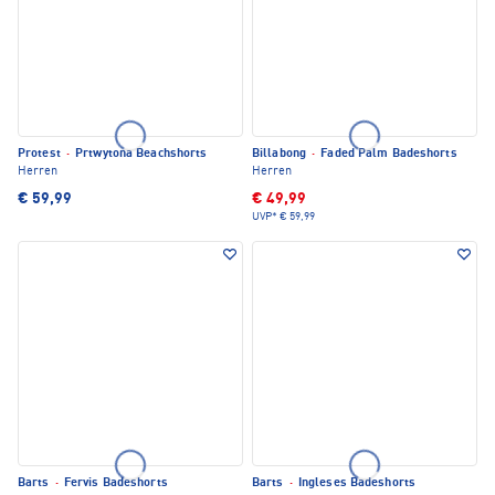
Protest
·
Prtwytona Beachshorts
Billabong
·
Faded Palm Badeshorts
Herren
Herren
€ 59,99
€ 49,99
UVP*
€ 59,99
Barts
·
Fervis Badeshorts
Barts
·
Ingleses Badeshorts