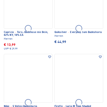
Capricio
·
Toro,-Badehose mit Bein,
Quiksilver
·
Everyday Jam Badeshorts
82% NY, 18% EA
Herren
Herren
€ 44,99
€ 13,99
UVP*
€ 29,99
Nike
·
5 Volley Badeshorts
Firefly
·
Lario M Typo Shaded