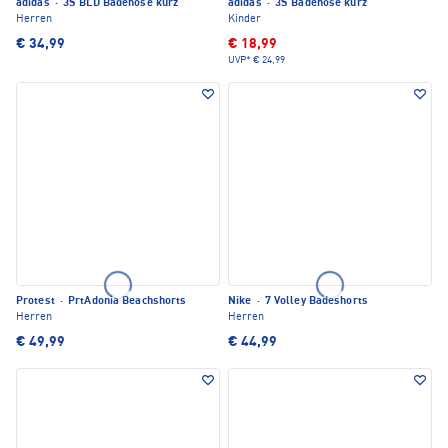
adidas
·
3S BLD Badehose kurz
adidas
·
3S Badehose kurz
Herren
Kinder
€ 34,99
€ 18,99
UVP*
€ 24,99
Protest
·
PrtAdonia Beachshorts
Nike
·
7 Volley Badeshorts
Herren
Herren
€ 49,99
€ 44,99