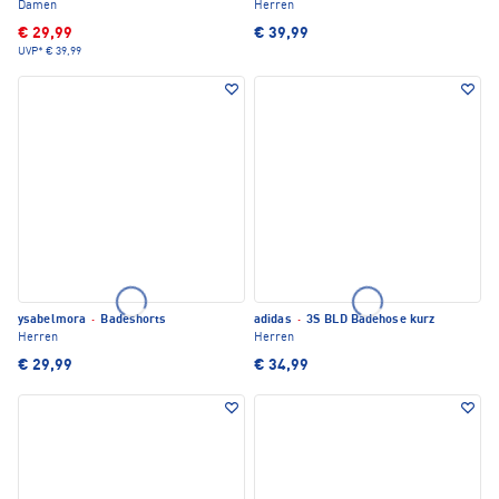
Damen
Herren
€ 29,99
€ 39,99
UVP*
€ 39,99
ysabelmora
·
Badeshorts
adidas
·
3S BLD Badehose kurz
Herren
Herren
€ 29,99
€ 34,99