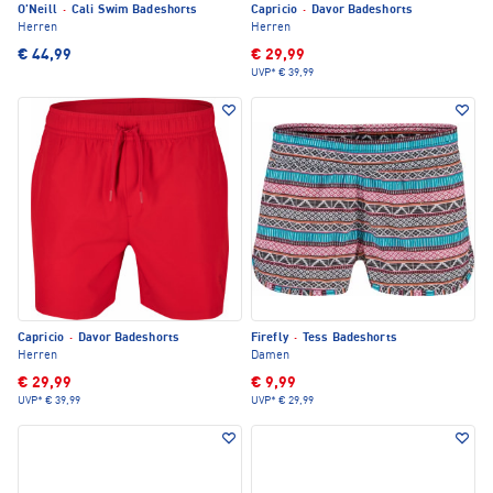
O'Neill
·
Cali Swim Badeshorts
Capricio
·
Davor Badeshorts
Herren
Herren
€ 44,99
€ 29,99
UVP*
€ 39,99
Capricio
·
Davor Badeshorts
Firefly
·
Tess Badeshorts
Herren
Damen
€ 29,99
€ 9,99
UVP*
€ 39,99
UVP*
€ 29,99