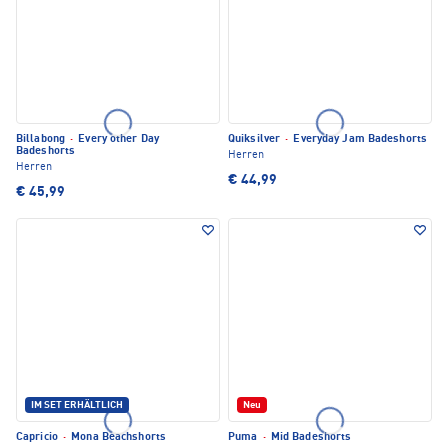
Billabong
·
Every other Day
Quiksilver
·
Everyday Jam Badeshorts
Badeshorts
Herren
Herren
€ 44,99
€ 45,99
IM SET ERHÄLTLICH
Neu
Capricio
·
Mona Beachshorts
Puma
·
Mid Badeshorts