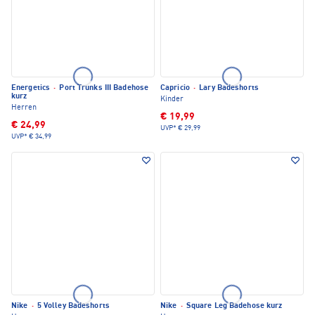
Energetics
·
Port Trunks III Badehose
Capricio
·
Lary Badeshorts
kurz
Kinder
Herren
€ 19,99
€ 24,99
UVP*
€ 29,99
UVP*
€ 34,99
Nike
·
5 Volley Badeshorts
Nike
·
Square Leg Badehose kurz