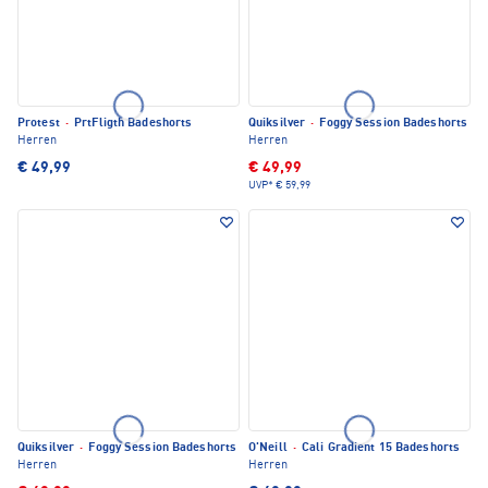
Protest
·
PrtFligth Badeshorts
Quiksilver
·
Foggy Session Badeshorts
Herren
Herren
€ 49,99
€ 49,99
UVP*
€ 59,99
Quiksilver
·
Foggy Session Badeshorts
O'Neill
·
Cali Gradient 15 Badeshorts
Herren
Herren