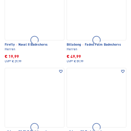
Firefly
·
Natal II Badeshorts
Billabong
·
Faded Palm Badeshorts
Herren
Herren
€ 19,99
€ 49,99
UVP*
€ 29,99
UVP*
€ 59,99