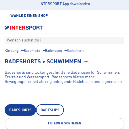
INTERSPORT App downloaden
WÄHLE DEINEN SHOP
Wonach suchst du?
Kleidung
Bademode
Badehosen
Badeshorts
BADESHORTS • SCHWIMMEN
791
Badeshorts sind locker geschnittene Badehosen für Schwimmen,
Freizeit und Wassersport. Badeshorts bieten mehr
Bewegungsfreiheit als eng anliegende Badehosen und eignen sich
für Herren, die eine vielseitige Kombination aus Komfort, Funktion
und Freizeitstil suchen. Sie werden im Schwimmbad, am Strand,
beim Stand-up-Paddling oder bei anderen Aktivitäten im und am
Wasser getragen.
BADESHORTS
BADESLIPS
FILTERN & SORTIEREN