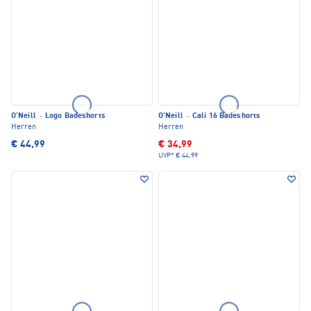
O'Neill
·
Logo Badeshorts
O'Neill
·
Cali 16 Badeshorts
Herren
Herren
€ 44,99
€ 34,99
UVP*
€ 44,99