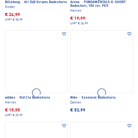
Billabong
·
All Day Stripes Badeshorts
Arena
·
FUNDAMENTALS X-SHORT
Badeshort, 100 rec. PES
Kinder
Herren
€ 24,99
€ 19,99
UVP*
€ 35,99
UVP*
€ 26,99
adidas
·
Sld Clx Badeshorts
Nike
·
Essential Badeshorts
Herren
Damen
€ 19,99
€ 53,99
UVP*
€ 29,99