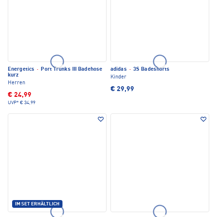
Energetics
·
Port Trunks III Badehose
adidas
·
3S Badeshorts
kurz
Kinder
Herren
€ 29,99
€ 24,99
UVP*
€ 34,99
IM SET ERHÄLTLICH