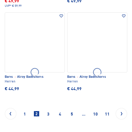
€ 49,99
€ 49,99
UVP*
€ 59,99
Barts
·
Alroy Badeshorts
Barts
·
Alroy Badeshorts
Herren
Herren
€ 44,99
€ 44,99
2
1
3
4
5
...
10
11