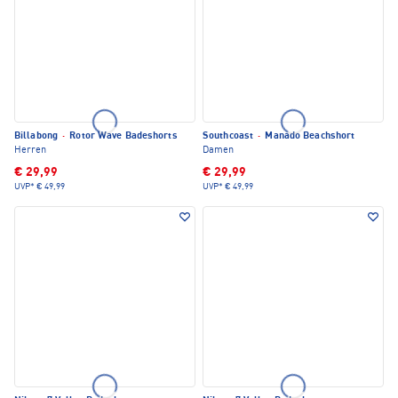
Billabong
·
Rotor Wave Badeshorts
Southcoast
·
Manado Beachshort
Herren
Damen
€ 29,99
€ 29,99
UVP*
€ 49,99
UVP*
€ 49,99