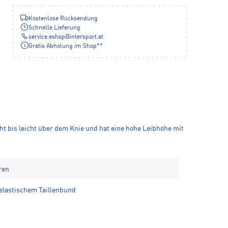
Kostenlose Rücksendung
Schnelle Lieferung
service.eshop
@
intersport.at
Gratis Abholung im Shop**
ht bis leicht über dem Knie und hat eine hohe Leibhöhe mit
ren
lastischem Taillenbund