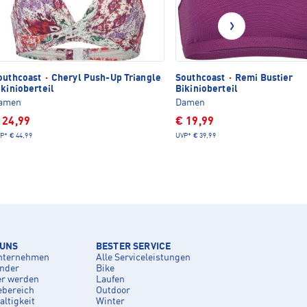
outhcoast
·
Cheryl Push-Up Triangle
Southcoast
·
Remi Bustier
ikinioberteil
Bikinioberteil
amen
Damen
 24,99
€ 19,99
P*
€ 44,99
UVP*
€ 39,99
 UNS
BESTER SERVICE
nternehmen
Alle Serviceleistungen
inder
Bike
er werden
Laufen
ebereich
Outdoor
ltigkeit
Winter