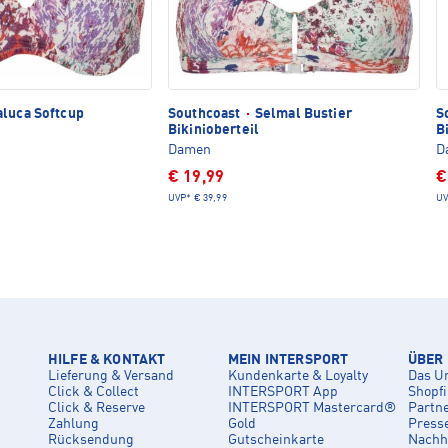
luca Softcup
Southcoast
·
Selmal Bustier
S
Bikinioberteil
B
Damen
D
€ 19,99
€
UVP*
€ 39,99
UV
HILFE & KONTAKT
MEIN INTERSPORT
ÜBER
Lieferung & Versand
Kundenkarte & Loyalty
Das U
Click & Collect
INTERSPORT App
Shopf
Click & Reserve
INTERSPORT Mastercard®
Partn
Zahlung
Gold
Press
Rücksendung
Gutscheinkarte
Nachha