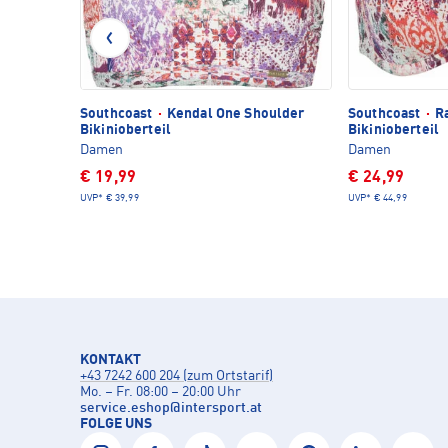
Southcoast
·
Kendal One Shoulder
Southcoast
·
Ra
Bikinioberteil
Bikinioberteil
Damen
Damen
€ 19,99
€ 24,99
UVP*
€ 39,99
UVP*
€ 44,99
KONTAKT
+43 7242 600 204 (zum Ortstarif)
Mo. – Fr. 08:00 – 20:00 Uhr
service.eshop
@
intersport.at
FOLGE UNS