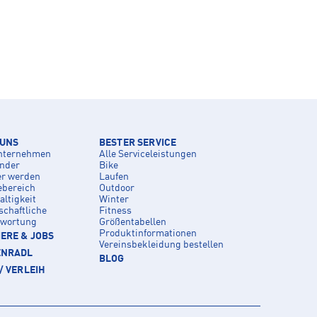
 UNS
BESTER SERVICE
nternehmen
Alle Serviceleistungen
inder
Bike
er werden
Laufen
ebereich
Outdoor
ltigkeit
Winter
schaftliche
Fitness
twortung
Größentabellen
Produktinformationen
ERE & JOBS
Vereinsbekleidung bestellen
ENRADL
BLOG
/ VERLEIH