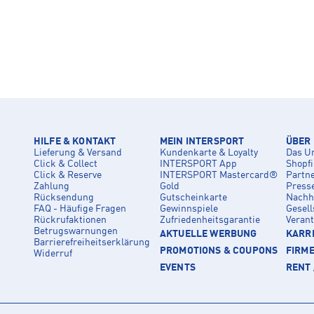
HILFE & KONTAKT
MEIN INTERSPORT
ÜBER
Lieferung & Versand
Kundenkarte & Loyalty
Das U
Click & Collect
INTERSPORT App
Shopf
Click & Reserve
INTERSPORT Mastercard®
Partn
Zahlung
Gold
Press
Rücksendung
Gutscheinkarte
Nachha
FAQ - Häufige Fragen
Gewinnspiele
Gesell
Rückrufaktionen
Zufriedenheitsgarantie
Veran
Betrugswarnungen
AKTUELLE WERBUNG
KARRI
Barrierefreiheitserklärung
PROMOTIONS & COUPONS
FIRM
Widerruf
EVENTS
RENT 