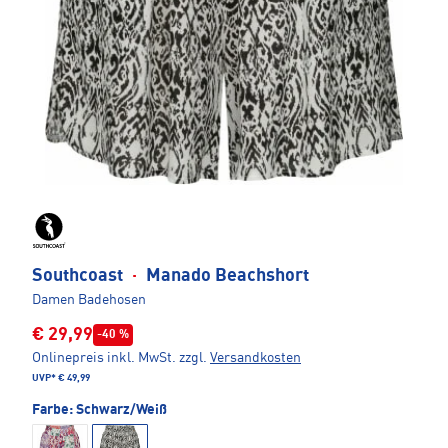
Southcoast
·
Manado Beachshort
Damen Badehosen
€ 29,99
-40 %
Onlinepreis inkl. MwSt.
zzgl.
Versandkosten
UVP*
€ 49,99
Farbe:
Schwarz/Weiß