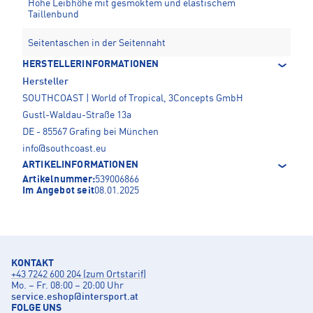
Hohe Leibhöhe mit gesmoktem und elastischem
Taillenbund
Seitentaschen in der Seitennaht
HERSTELLERINFORMATIONEN
Hersteller
SOUTHCOAST | World of Tropical, 3Concepts GmbH
Gustl-Waldau-Straße 13a
DE - 85567 Grafing bei München
info@southcoast.eu
ARTIKELINFORMATIONEN
Artikelnummer:
539006866
Im Angebot seit
08.01.2025
KONTAKT
+43 7242 600 204 (zum Ortstarif)
Mo. – Fr. 08:00 – 20:00 Uhr
service.eshop
@
intersport.at
FOLGE UNS