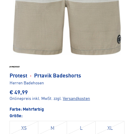
Protest
·
Prtavik Badeshorts
Herren Badehosen
€ 49,99
Onlinepreis inkl. MwSt.
zzgl.
Versandkosten
Farbe:
Mehrfarbig
Größe:
XS
M
L
XL