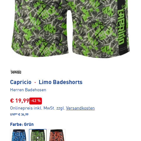
Capricio
·
Limo Badeshorts
Herren Badehosen
€ 19,99
-42 %
Onlinepreis inkl. MwSt.
zzgl.
Versandkosten
UVP*
€ 34,99
Farbe:
Grün