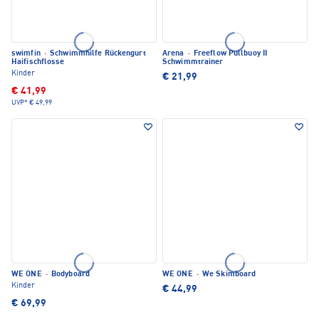
swimfin
·
Schwimmhilfe Rückengurt
Arena
·
Freeflow Pullbuoy II
Haifischflosse
Schwimmtrainer
Kinder
€ 21,99
€ 41,99
UVP*
€ 49,99
WE ONE
·
Bodyboard
WE ONE
·
We Skimboard
Kinder
€ 44,99
€ 69,99