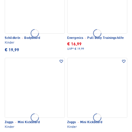
Schildkröt
·
Bodyboard
Energetics
·
Pull Buoy Trainingshilfe
Kinder
€ 16,99
UVP*
€ 19,99
€ 19,99
Zoggs
·
Mini Kickboard
Zoggs
·
Mini Kickboard
Kinder
Kinder