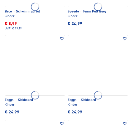
Beco
·
Schwimmgürtel
Speedo
·
Team Pull Buoy
Kinder
Kinder
€ 8,99
€ 24,99
UVP*
€ 19,99
Zoggs
·
Kickboard
Zoggs
·
Kickboard
Kinder
Kinder
€ 24,99
€ 24,99