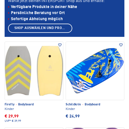
Wähle jetzt deinen INTERSPORT Shop aus und erhalte:
Verfügbare Produkte in deiner Nähe
Persönliche Beratung vor Ort
Sofortige Abholung möglich
SHOP AUSWÄHLEN UND PRODUKTE ANZEIGEN
Firefly
·
Bodyboard
Schildkröt
·
Bodyboard
Kinder
Kinder
€ 29,99
€ 24,99
UVP*
€ 39,99