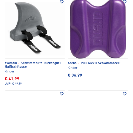
swimfin
·
Schwimmhilfe Rückengurt
Arena
·
Pull Kick II Schwimmbrett
Haifischflosse
Kinder
Kinder
€ 36,99
€ 41,99
UVP*
€ 49,99