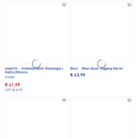
swimfin
·
Schwimmhilfe Rückengurt
Beco
·
Maxi Aqua-Jogging Gürtel
Haifischflosse
€ 43,99
Kinder
€ 41,99
UVP*
€ 49,99