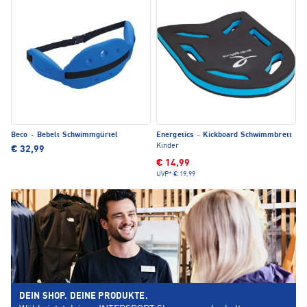
Beco
·
Bebelt Schwimmgürtel
Energetics
·
Kickboard Schwimmbrett
Kinder
€ 32,99
€ 14,99
UVP*
€ 19,99
DEIN SHOP. DEINE PRODUKTE.