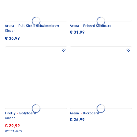
Arena
·
Pull Kick II Schwimmbrett
Arena
·
Printed Kickboard
Kinder
€ 31,99
€ 36,99
Firefly
·
Bodyboard
Arena
·
Kickboard
Kinder
€ 26,99
€ 29,99
UVP*
€ 39,99