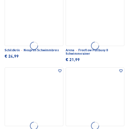
Schildkröt
·
Neopren Schwimmbrett
Arena
·
Freeflow Pullbuoy II
Schwimmtrainer
€ 24,99
€ 21,99