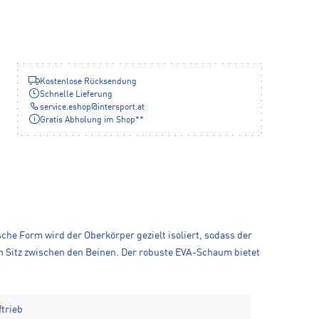
Kostenlose Rücksendung
Schnelle Lieferung
service.eshop
@
intersport.at
Gratis Abholung im Shop**
he Form wird der Oberkörper gezielt isoliert, sodass der
n Sitz zwischen den Beinen. Der robuste EVA-Schaum bietet
ftrieb