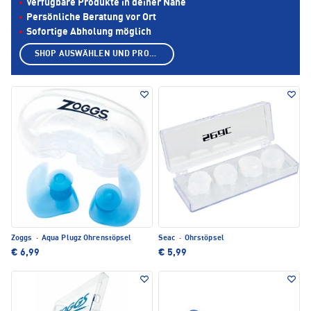
Verfügbare Produkte in deiner Nähe
Persönliche Beratung vor Ort
Sofortige Abholung möglich
SHOP AUSWÄHLEN UND PRODUKTE ANZEIGEN
Zoggs
·
Aqua Plugz Ohrenstöpsel
Seac
·
Ohrstöpsel
€ 6,99
€ 5,99