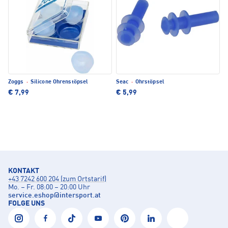
Zoggs
·
Silicone Ohrenstöpsel
Seac
·
Ohrstöpsel
€ 7,99
€ 5,99
KONTAKT
+43 7242 600 204 (zum Ortstarif)
Mo. – Fr. 08:00 – 20:00 Uhr
service.eshop
@
intersport.at
FOLGE UNS