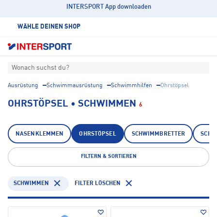
INTERSPORT App downloaden
WÄHLE DEINEN SHOP
Wonach suchst du?
Ausrüstung
Schwimmausrüstung
Schwimmhilfen
Ohrstöpsel
OHRSTÖPSEL • SCHWIMMEN
6
NASENKLEMMEN
OHRSTÖPSEL
SCHWIMMBRETTER
SCHW
FILTERN & SORTIEREN
SCHWIMMEN
FILTER LÖSCHEN