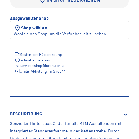
IM SHOP RESERVIEREN
Ausgewählter Shop
Shop wählen
Wähle einen Shop um die Verfügbarkeit zu sehen
Kostenlose Rücksendung
Schnelle Lieferung
service.eshop
@
intersport.at
Gratis Abholung im Shop**
BESCHREIBUNG
Spezieller Hinterbauständer für alle KTM Ausfallenden mit
integrierter Ständeraufnahme in der Kettenstrebe. Durch
Drehen des unteren Kunststoffteils ist er etwa 5 cm in der