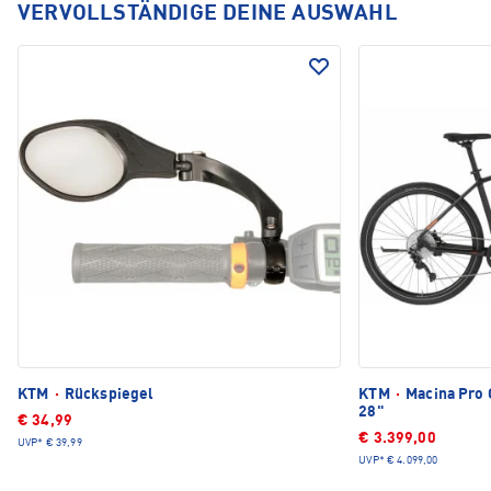
VERVOLLSTÄNDIGE DEINE AUSWAHL
KTM
·
Rückspiegel
KTM
·
Macina Pro 
28"
€ 34,99
€ 3.399,00
UVP*
€ 39,99
UVP*
€ 4.099,00