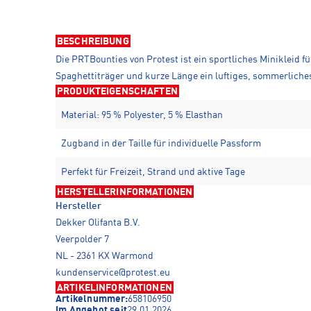
BESCHREIBUNG
Die PRTBounties von Protest ist ein sportliches Minikleid 
Spaghettiträger und kurze Länge ein luftiges, sommerliches 
PRODUKTEIGENSCHAFTEN
Material: 95 % Polyester, 5 % Elasthan
Zugband in der Taille für individuelle Passform
Perfekt für Freizeit, Strand und aktive Tage
HERSTELLERINFORMATIONEN
Hersteller
Dekker Olifanta B.V.
Veerpolder 7
NL - 2361 KX Warmond
kundenservice@protest.eu
ARTIKELINFORMATIONEN
Artikelnummer:
658106950
Im Angebot seit
29.01.2026