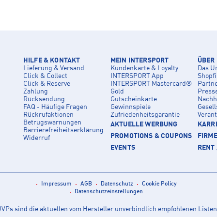
HILFE & KONTAKT
MEIN INTERSPORT
ÜBER
Lieferung & Versand
Kundenkarte & Loyalty
Das U
Click & Collect
INTERSPORT App
Shopf
Click & Reserve
INTERSPORT Mastercard®
Partn
Zahlung
Gold
Press
Rücksendung
Gutscheinkarte
Nachha
FAQ - Häufige Fragen
Gewinnspiele
Gesell
Rückrufaktionen
Zufriedenheitsgarantie
Veran
Betrugswarnungen
AKTUELLE WERBUNG
KARRI
Barrierefreiheitserklärung
PROMOTIONS & COUPONS
FIRM
Widerruf
EVENTS
RENT 
Impressum
AGB
Datenschutz
Cookie Policy
Datenschutzeinstellungen
Ps sind die aktuellen vom Hersteller unverbindlich empfohlenen Listen