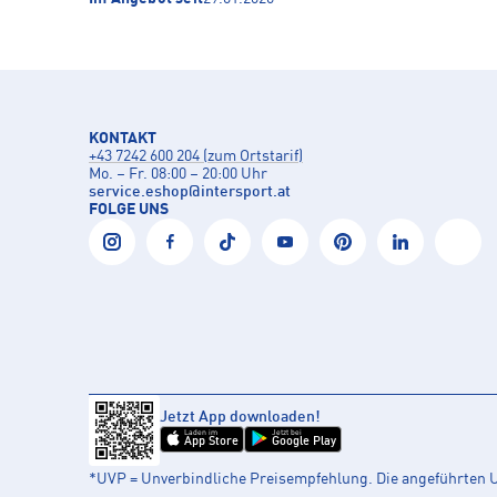
KONTAKT
+43 7242 600 204 (zum Ortstarif)
Mo. – Fr. 08:00 – 20:00 Uhr
service.eshop
@
intersport.at
FOLGE UNS
Jetzt App downloaden!
Laden im
Jetzt bei
App Store
Google Play
*UVP = Unverbindliche Preisempfehlung. Die angeführten UV