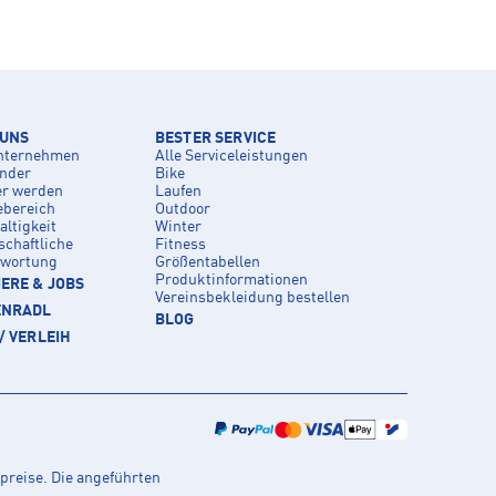
 UNS
BESTER SERVICE
nternehmen
Alle Serviceleistungen
inder
Bike
er werden
Laufen
ebereich
Outdoor
ltigkeit
Winter
schaftliche
Fitness
twortung
Größentabellen
Produktinformationen
ERE & JOBS
Vereinsbekleidung bestellen
ENRADL
BLOG
/ VERLEIH
preise. Die angeführten