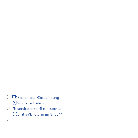
Kostenlose Rücksendung
Schnelle Lieferung
service.eshop
@
intersport.at
Gratis Abholung im Shop**