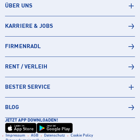
ÜBER UNS
KARRIERE & JOBS
FIRMENRADL
RENT / VERLEIH
BESTER SERVICE
BLOG
JETZT APP DOWNLOADEN!
Laden im
Jetzt bei
App Store
Google Play
Impressum
AGB
Datenschutz
Cookie Policy