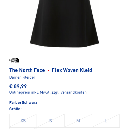
The North Face
·
Flex Woven Kleid
Damen Kleider
€ 89,99
Onlinepreis inkl. MwSt.
zzgl.
Versandkosten
Farbe:
Schwarz
Größe:
XS
S
M
L