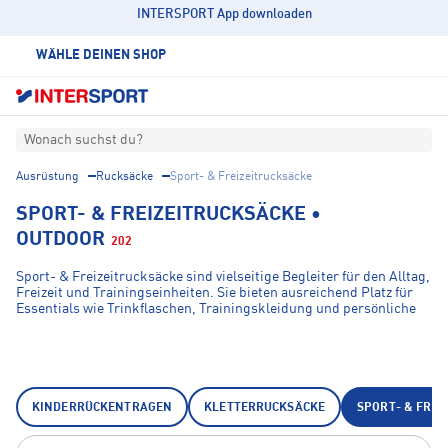
INTERSPORT App downloaden
WÄHLE DEINEN SHOP
Wonach suchst du?
Ausrüstung
Rucksäcke
Sport- & Freizeitrucksäcke
SPORT- & FREIZEITRUCKSÄCKE •
OUTDOOR
202
Sport- & Freizeitrucksäcke sind vielseitige Begleiter für den Alltag,
Freizeit und Trainingseinheiten. Sie bieten ausreichend Platz für
Essentials wie Trinkflaschen, Trainingskleidung und persönliche
Gegenstände, ohne dabei zu sperrig zu wirken. Im Gegensatz zu
Trekking- oder Wanderrucksäcken sind diese Modelle leichter
konstruiert und eignen sich besonders für Tagesausflüge,
Fitnessstudio-Besuche, Schulwege und Freizeitaktivitäten. Mit
ihrer modernen Optik und praktischen Ausstattung sind sie ideal
für alle.
KINDERRÜCKENTRAGEN
KLETTERRUCKSÄCKE
SPORT- & FREI