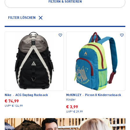
FILTERN & SORTIEREN
FILTER LÖSCHEN
Nike
·
ACG Daybag Rucksack
McKINLEY
·
Picton 8 Kinderrucksack
Kinder
€ 74,99
UVP*
€ 124,99
€ 3,99
UVP*
€ 29,99