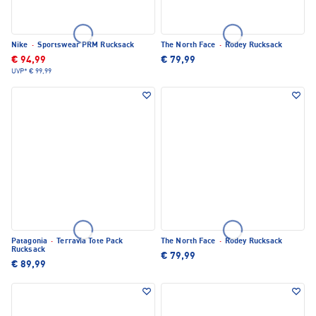
Nike
·
Sportswear PRM Rucksack
The North Face
·
Rodey Rucksack
€ 94,99
€ 79,99
UVP*
€ 99,99
Patagonia
·
Terravia Tote Pack
The North Face
·
Rodey Rucksack
Rucksack
€ 79,99
€ 89,99