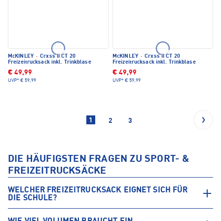
McKINLEY
·
Crxss II CT 20
McKINLEY
·
Crxss II CT 20
Freizeitrucksack inkl. Trinkblase
Freizeitrucksack inkl. Trinkblase
€ 49,99
€ 49,99
UVP*
€ 59,99
UVP*
€ 59,99
1
2
3
DIE HÄUFIGSTEN FRAGEN ZU SPORT- &
FREIZEITRUCKSÄCKE
WELCHER FREIZEITRUCKSACK EIGNET SICH FÜR
DIE SCHULE?