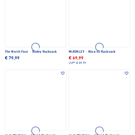
The North Face
·
Rodey Rucksack
McKINLEY
·
Nisa 40 Rucksack
€ 79,99
€ 69,99
UVP*
€ 89,99