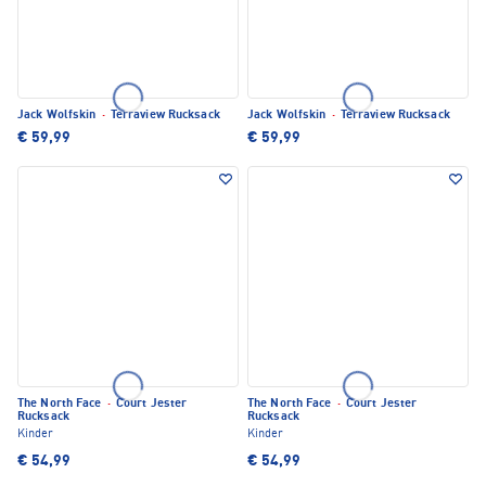
Jack Wolfskin
·
Terraview Rucksack
Jack Wolfskin
·
Terraview Rucksack
€ 59,99
€ 59,99
The North Face
·
Court Jester
The North Face
·
Court Jester
Rucksack
Rucksack
Kinder
Kinder
€ 54,99
€ 54,99