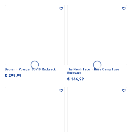
Deuter
·
Voyager 60+10 Rucksack
The North Face
·
Base Camp Fuse
Rucksack
€ 299,99
€ 144,99