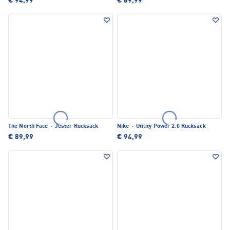
€ 94,99
€ 89,99
The North Face
·
Jester Rucksack
Nike
·
Utility Power 2.0 Rucksack
€ 89,99
€ 94,99