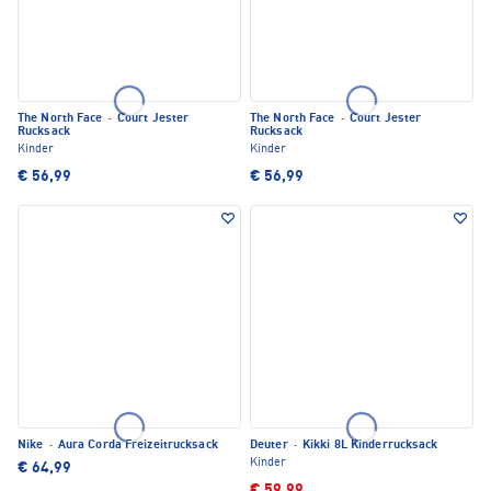
The North Face
·
Court Jester
The North Face
·
Court Jester
Rucksack
Rucksack
Kinder
Kinder
€ 56,99
€ 56,99
Nike
·
Aura Corda Freizeitrucksack
Deuter
·
Kikki 8L Kinderrucksack
Kinder
€ 64,99
€ 59,99