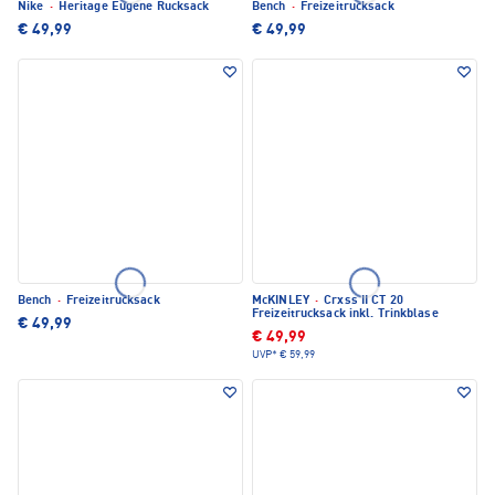
Nike
·
Heritage Eugene Rucksack
Bench
·
Freizeitrucksack
€ 49,99
€ 49,99
Bench
·
Freizeitrucksack
McKINLEY
·
Crxss II CT 20
Freizeitrucksack inkl. Trinkblase
€ 49,99
€ 49,99
UVP*
€ 59,99