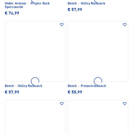
Under Armour
·
Project Rock
Bench
·
Utility Rucksack
Sporttasche
€ 57,99
€ 74,99
Bench
·
Utility Rucksack
Bench
·
Freizeitrucksack
€ 57,99
€ 55,99