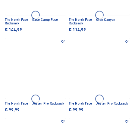
The North Face
·
Base Camp Fuse
The North Face
·
Glen Canyon
Rucksack
Rucksack
€ 144,99
€ 114,99
The North Face
·
Jester Pro Rucksack
The North Face
·
Jester Pro Rucksack
€ 99,99
€ 99,99