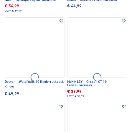
Nike
·
Heritage Eugene Rucksack
Bench
·
Classic Freizeitrucksack
€ 54,99
€ 44,99
UVP*
€ 59,99
Deuter
·
Waldfuchs 10 Kinderrucksack
McKINLEY
·
Crxss I CT 10
Freizeitrucksack
Kinder
€ 39,99
€ 49,99
UVP*
€ 54,99