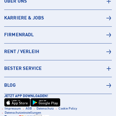
ÜBER UNS
KARRIERE & JOBS
FIRMENRADL
RENT / VERLEIH
BESTER SERVICE
BLOG
JETZT APP DOWNLOADEN!
Laden im
Jetzt bei
App Store
Google Play
Impressum
AGB
Datenschutz
Cookie Policy
Datenschutzeinstellungen