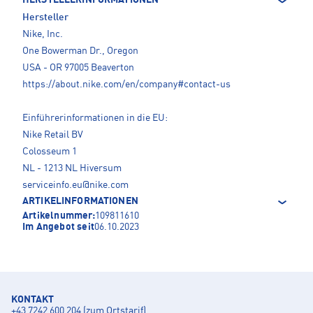
HERSTELLERINFORMATIONEN
Hersteller
Nike, Inc.
One Bowerman Dr., Oregon
USA - OR 97005 Beaverton
https://about.nike.com/en/company#contact-us
Einführerinformationen in die EU:
Nike Retail BV
Colosseum 1
NL - 1213 NL Hiversum
serviceinfo.eu@nike.com
ARTIKELINFORMATIONEN
Artikelnummer:
109811610
Im Angebot seit
06.10.2023
KONTAKT
+43 7242 600 204 (zum Ortstarif)