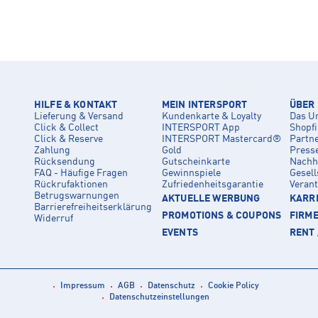
HILFE & KONTAKT
MEIN INTERSPORT
ÜBER
Lieferung & Versand
Kundenkarte & Loyalty
Das U
Click & Collect
INTERSPORT App
Shopf
Click & Reserve
INTERSPORT Mastercard®
Partn
Zahlung
Gold
Press
Rücksendung
Gutscheinkarte
Nachha
FAQ - Häufige Fragen
Gewinnspiele
Gesell
Rückrufaktionen
Zufriedenheitsgarantie
Veran
Betrugswarnungen
AKTUELLE WERBUNG
KARRI
Barrierefreiheitserklärung
PROMOTIONS & COUPONS
FIRM
Widerruf
EVENTS
RENT 
Impressum
AGB
Datenschutz
Cookie Policy
Datenschutzeinstellungen