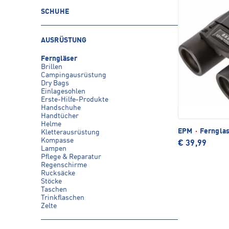
SCHUHE
AUSRÜSTUNG
Ferngläser
Brillen
Campingausrüstung
Dry Bags
Einlagesohlen
Erste-Hilfe-Produkte
Handschuhe
Handtücher
Helme
EPM
·
Ferngla
Kletterausrüstung
Kompasse
€ 39,99
Lampen
Pflege & Reparatur
Regenschirme
Rucksäcke
Stöcke
Taschen
Trinkflaschen
Zelte