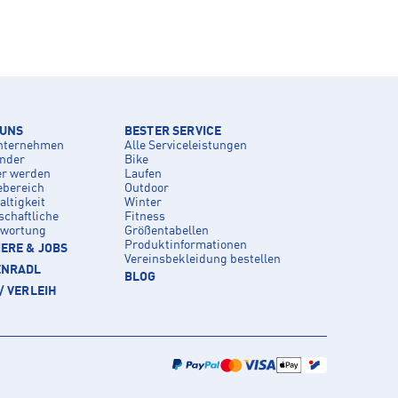
 UNS
BESTER SERVICE
nternehmen
Alle Serviceleistungen
inder
Bike
er werden
Laufen
ebereich
Outdoor
ltigkeit
Winter
schaftliche
Fitness
twortung
Größentabellen
Produktinformationen
ERE & JOBS
Vereinsbekleidung bestellen
ENRADL
BLOG
/ VERLEIH