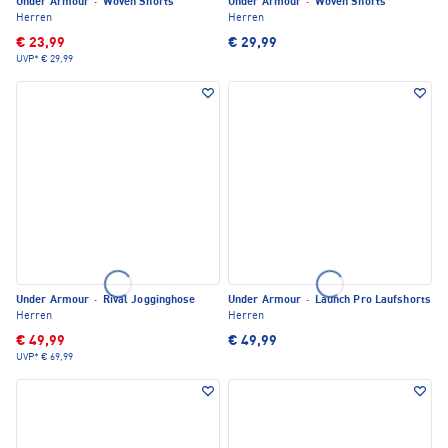
Under Armour
·
Woven Shorts
Under Armour
·
Woven Shorts
Herren
Herren
€ 23,99
€ 29,99
UVP*
€ 29,99
Under Armour
·
Rival Jogginghose
Under Armour
·
Launch Pro Laufshorts
Herren
Herren
€ 49,99
€ 49,99
UVP*
€ 69,99