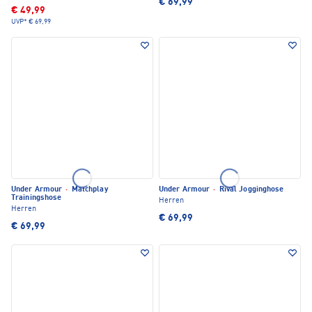
€ 69,99
€ 49,99
UVP*
€ 69,99
Under Armour
·
Matchplay
Under Armour
·
Rival Jogginghose
Trainingshose
Herren
Herren
€ 69,99
€ 69,99