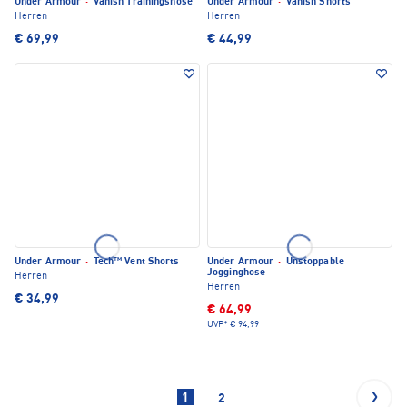
Under Armour
·
Vanish Trainingshose
Under Armour
·
Vanish Shorts
Herren
Herren
€ 69,99
€ 44,99
Under Armour
·
Tech™ Vent Shorts
Under Armour
·
Unstoppable
Jogginghose
Herren
Herren
€ 34,99
€ 64,99
UVP*
€ 94,99
1
2