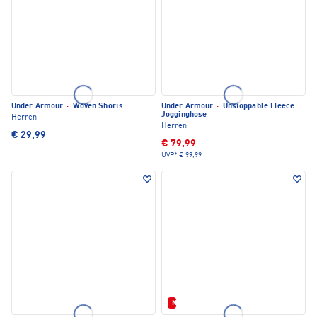
Under Armour
·
Woven Shorts
Under Armour
·
Unstoppable Fleece
Jogginghose
Herren
Herren
€ 29,99
€ 79,99
UVP*
€ 99,99
Neu