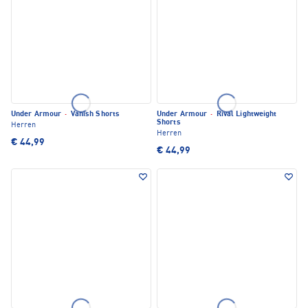
Under Armour
·
Vanish Shorts
Under Armour
·
Rival Lightweight
Shorts
Herren
Herren
€ 44,99
€ 44,99