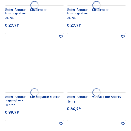
Under Armour
·
Challenger
Under Armour
·
Challenger
Trainingsshort
Trainingsshort
Unisex
Unisex
€ 27,99
€ 27,99
Under Armour
·
Unstoppable Fleece
Under Armour
·
Vanish Elite Shorts
Jogginghose
Herren
Herren
€ 64,99
€ 99,99