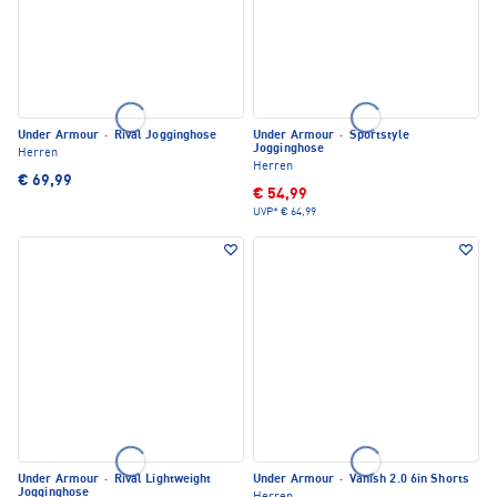
Under Armour
·
Rival Jogginghose
Under Armour
·
Sportstyle
Jogginghose
Herren
Herren
€ 69,99
€ 54,99
UVP*
€ 64,99
Under Armour
·
Rival Lightweight
Under Armour
·
Vanish 2.0 6in Shorts
Jogginghose