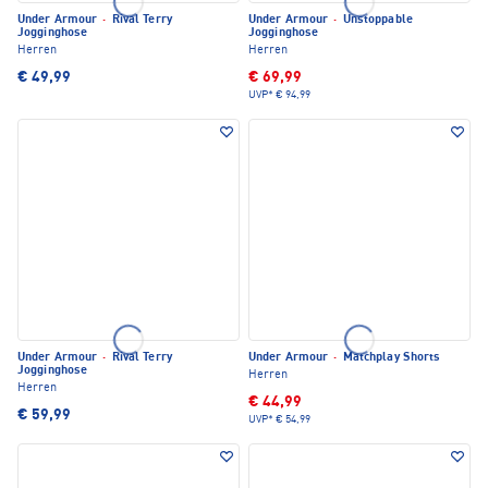
Under Armour
·
Rival Terry
Under Armour
·
Unstoppable
Jogginghose
Jogginghose
Herren
Herren
€ 49,99
€ 69,99
UVP*
€ 94,99
Under Armour
·
Rival Terry
Under Armour
·
Matchplay Shorts
Jogginghose
Herren
Herren
€ 44,99
€ 59,99
UVP*
€ 54,99