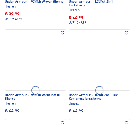
Under Armour
·
Vanish Woven Shorts
Under Armour
·
Launch 2in1
Laufshorts
Herren
Herren
€ 39,99
€ 44,99
UVP*
€ 49,99
UVP*
€ 49,99
Under Armour
·
Vanish Webstoff DC
Under Armour
·
HeatGear Elite
Shorts
Kompressionsshorts
Herren
Unisex
€ 44,99
€ 44,99