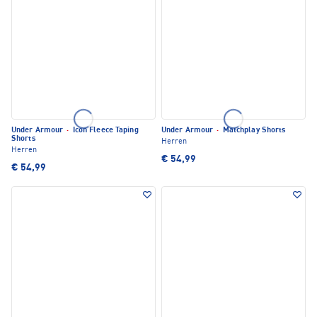
Under Armour
·
Icon Fleece Taping
Under Armour
·
Matchplay Shorts
Shorts
Herren
Herren
€ 54,99
€ 54,99