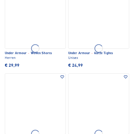
Under Armour
·
Woven Shorts
Under Armour
·
kurze Tights
Herren
Unisex
€ 29,99
€ 24,99