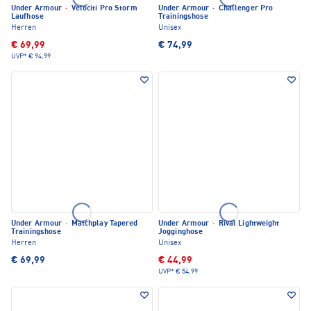
Under Armour
·
Velociti Pro Storm
Under Armour
·
Challenger Pro
Laufhose
Trainingshose
Herren
Unisex
€ 69,99
€ 74,99
UVP*
€ 94,99
Under Armour
·
Matchplay Tapered
Under Armour
·
Rival Lightweight
Trainingshose
Jogginghose
Herren
Unisex
€ 69,99
€ 44,99
UVP*
€ 54,99