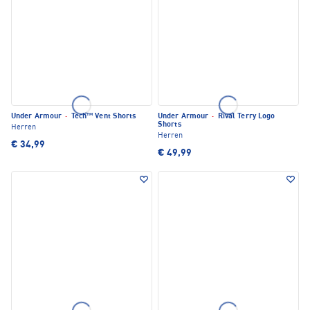
Under Armour
·
Tech™ Vent Shorts
Under Armour
·
Rival Terry Logo
Shorts
Herren
Herren
€ 34,99
€ 49,99