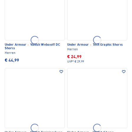
Under Armour
·
Vanish Webstoff DC
Under Armour
·
Tech Graphic Shorts
Shorts
Herren
Herren
€ 24,99
€ 44,99
UVP*
€ 29,99