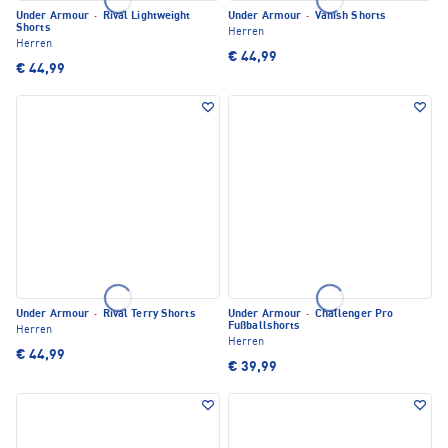
Under Armour
·
Rival Lightweight
Under Armour
·
Vanish Shorts
Shorts
Herren
Herren
€ 44,99
€ 44,99
Under Armour
·
Rival Terry Shorts
Under Armour
·
Challenger Pro
Fußballshorts
Herren
Herren
€ 44,99
€ 39,99