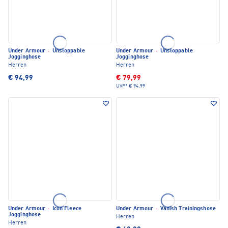
Under Armour
·
Unstoppable
Under Armour
·
Unstoppable
Jogginghose
Jogginghose
Herren
Herren
€ 94,99
€ 79,99
UVP*
€ 94,99
Under Armour
·
Icon Fleece
Under Armour
·
Vanish Trainingshose
Jogginghose
Herren
Herren