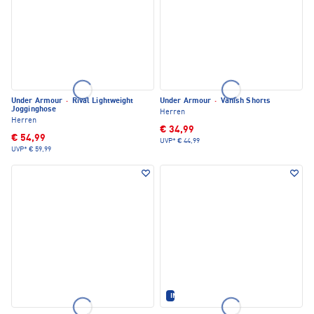
Under Armour
·
Rival Lightweight
Under Armour
·
Vanish Shorts
Jogginghose
Herren
Herren
€ 34,99
€ 54,99
UVP*
€ 44,99
UVP*
€ 59,99
IM SET ERHÄLTLICH