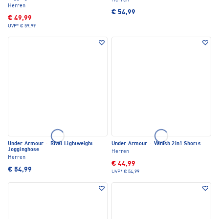
Herren
Herren
€ 54,99
€ 49,99
UVP*
€ 59,99
Under Armour
·
Rival Lightweight
Under Armour
·
Vanish 2in1 Shorts
Jogginghose
Herren
Herren
€ 44,99
€ 54,99
UVP*
€ 54,99