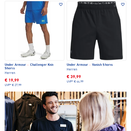
Under Armour
·
Challenger Knit
Under Armour
·
Vanish Shorts
Shorts
Herren
Herren
€ 39,99
€ 19,99
UVP*
€ 44,99
UVP*
€ 27,99