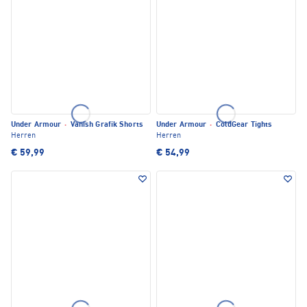
Under Armour
·
Vanish Grafik Shorts
Under Armour
·
ColdGear Tights
Herren
Herren
€ 59,99
€ 54,99