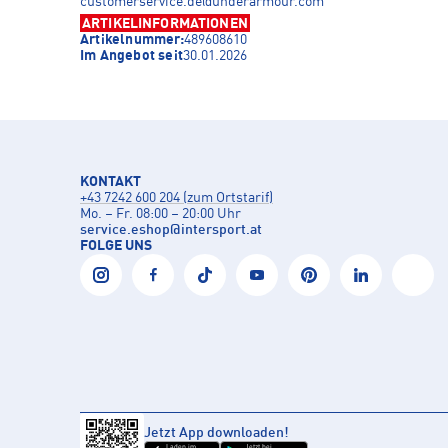
customerservice.de@underarmour.com
ARTIKELINFORMATIONEN
Artikelnummer:
489608610
Im Angebot seit
30.01.2026
KONTAKT
+43 7242 600 204 (zum Ortstarif)
Mo. – Fr. 08:00 – 20:00 Uhr
service.eshop
@
intersport.at
FOLGE UNS
Jetzt App downloaden!
Laden im
Jetzt bei