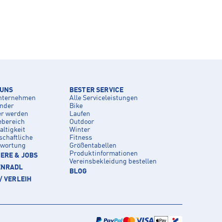
 UNS
BESTER SERVICE
nternehmen
Alle Serviceleistungen
inder
Bike
er werden
Laufen
ebereich
Outdoor
ltigkeit
Winter
schaftliche
Fitness
twortung
Größentabellen
Produktinformationen
ERE & JOBS
Vereinsbekleidung bestellen
ENRADL
BLOG
/ VERLEIH