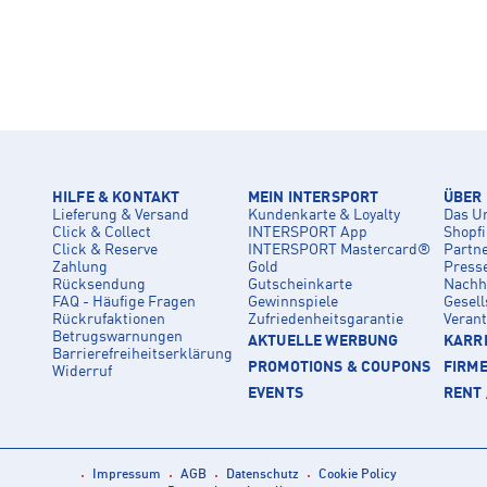
HILFE & KONTAKT
MEIN INTERSPORT
ÜBER
Lieferung & Versand
Kundenkarte & Loyalty
Das U
Click & Collect
INTERSPORT App
Shopf
Click & Reserve
INTERSPORT Mastercard®
Partn
Zahlung
Gold
Press
Rücksendung
Gutscheinkarte
Nachha
FAQ - Häufige Fragen
Gewinnspiele
Gesell
Rückrufaktionen
Zufriedenheitsgarantie
Veran
Betrugswarnungen
AKTUELLE WERBUNG
KARRI
Barrierefreiheitserklärung
PROMOTIONS & COUPONS
FIRM
Widerruf
EVENTS
RENT 
Impressum
AGB
Datenschutz
Cookie Policy