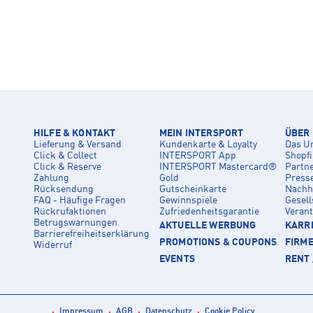
HILFE & KONTAKT
MEIN INTERSPORT
ÜBER
Lieferung & Versand
Kundenkarte & Loyalty
Das U
Click & Collect
INTERSPORT App
Shopf
Click & Reserve
INTERSPORT Mastercard®
Partn
Zahlung
Gold
Press
Rücksendung
Gutscheinkarte
Nachha
FAQ - Häufige Fragen
Gewinnspiele
Gesell
Rückrufaktionen
Zufriedenheitsgarantie
Veran
Betrugswarnungen
AKTUELLE WERBUNG
KARRI
Barrierefreiheitserklärung
PROMOTIONS & COUPONS
FIRM
Widerruf
EVENTS
RENT 
Impressum
AGB
Datenschutz
Cookie Policy