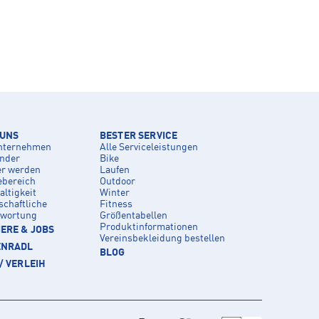
 UNS
BESTER SERVICE
nternehmen
Alle Serviceleistungen
inder
Bike
er werden
Laufen
ebereich
Outdoor
ltigkeit
Winter
schaftliche
Fitness
twortung
Größentabellen
Produktinformationen
ERE & JOBS
Vereinsbekleidung bestellen
ENRADL
BLOG
/ VERLEIH