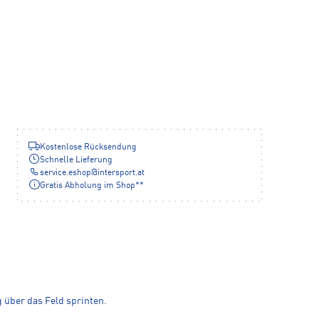
Kostenlose Rücksendung
Schnelle Lieferung
service.eshop
@
intersport.at
Gratis Abholung im Shop**
g über das Feld sprinten.