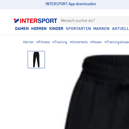
INTERSPORT App downloaden
Wonach suchst du?
DAMEN
HERREN
KINDER
SPORTARTEN
MARKEN
AKTUEL
Herren
Fitness
Training
Unterteile
Hosen
Trainingshose