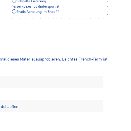
Schnelle Lieferung
service.eshop
@
intersport.at
Gratis Abholung im Shop**
mal dieses Material ausprobieren. Leichtes French-Terry ist
rdel außen