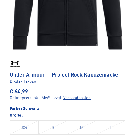
Under Armour
·
Project Rock Kapuzenjacke
Kinder Jacken
€ 64,99
Onlinepreis inkl. MwSt.
zzgl.
Versandkosten
Farbe:
Schwarz
Größe:
XS
S
M
L