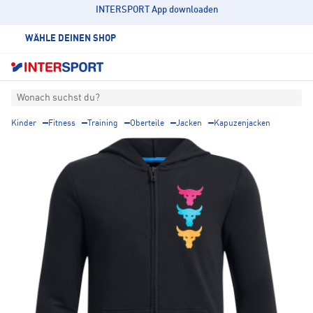
INTERSPORT App downloaden
WÄHLE DEINEN SHOP
Wonach suchst du?
Kinder
Fitness
Training
Oberteile
Jacken
Kapuzenjacken