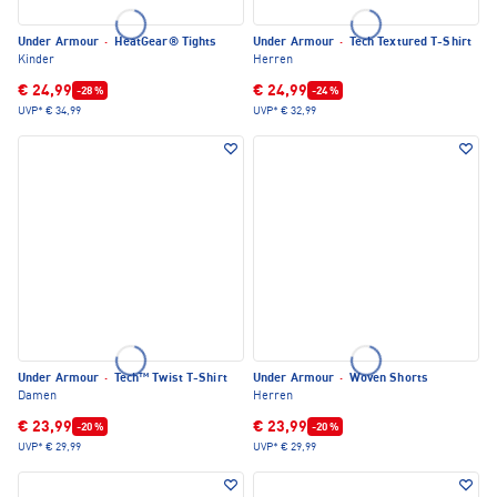
Under Armour
·
HeatGear® Tights
Under Armour
·
Tech Textured T-Shirt
Kinder
Herren
€ 24,99
€ 24,99
-28 %
-24 %
UVP*
€ 34,99
UVP*
€ 32,99
Under Armour
·
Tech™ Twist T-Shirt
Under Armour
·
Woven Shorts
Damen
Herren
€ 23,99
€ 23,99
-20 %
-20 %
UVP*
€ 29,99
UVP*
€ 29,99