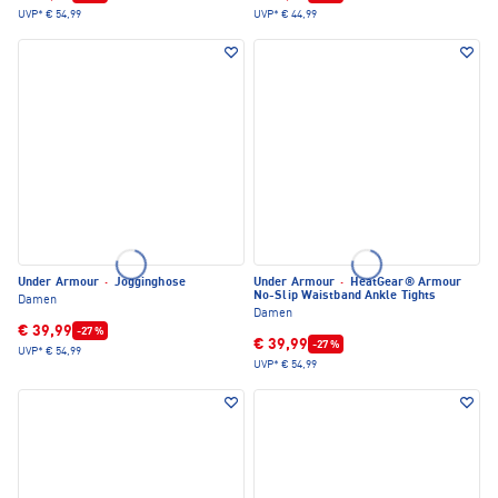
UVP*
€ 54,99
UVP*
€ 44,99
Under Armour
·
Jogginghose
Under Armour
·
HeatGear® Armour
No-Slip Waistband Ankle Tights
Damen
Damen
€ 39,99
-27 %
€ 39,99
-27 %
UVP*
€ 54,99
UVP*
€ 54,99