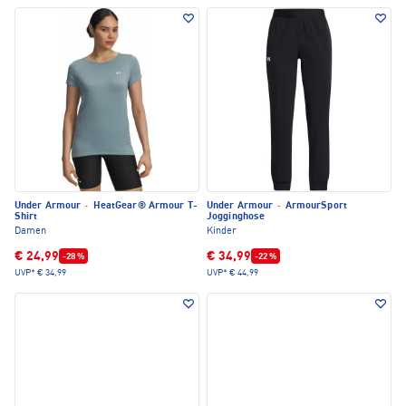
Under Armour
·
HeatGear® Armour T-
Under Armour
·
ArmourSport
Shirt
Jogginghose
Damen
Kinder
€ 24,99
€ 34,99
-28 %
-22 %
UVP*
€ 34,99
UVP*
€ 44,99