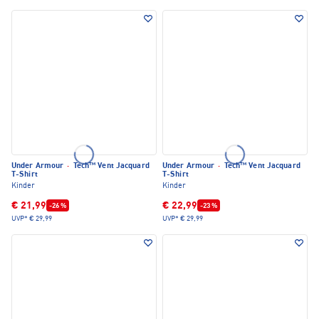
Under Armour
·
Tech™ Vent Jacquard
Under Armour
·
Tech™ Vent Jacquard
T-Shirt
T-Shirt
Kinder
Kinder
€ 21,99
€ 22,99
-26 %
-23 %
UVP*
€ 29,99
UVP*
€ 29,99