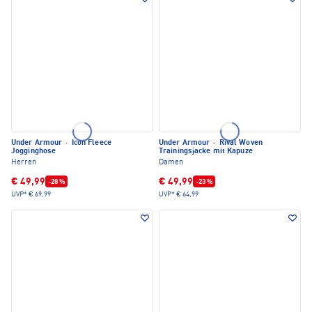
Under Armour
·
Icon Fleece
Under Armour
·
Rival Woven
Jogginghose
Trainingsjacke mit Kapuze
Herren
Damen
€ 49,99
€ 49,99
-28 %
-23 %
UVP*
€ 69,99
UVP*
€ 64,99