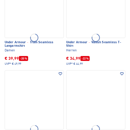
Under Armour
·
Train Seamless
Under Armour
·
Vanish Seamless T-
Langarmshirt
Shirt
Damen
Herren
€ 39,99
€ 34,99
-20 %
-22 %
UVP*
€ 49,99
UVP*
€ 44,99