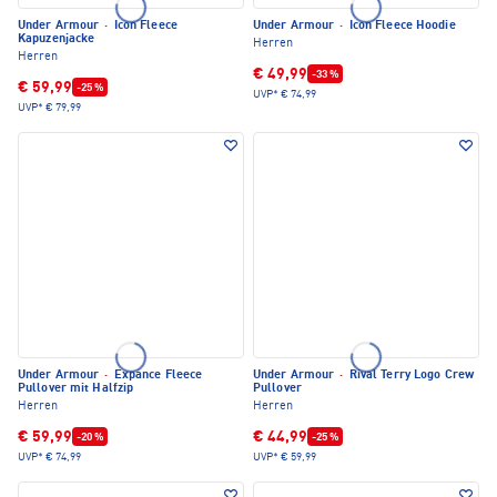
Under Armour
·
Icon Fleece
Under Armour
·
Icon Fleece Hoodie
Kapuzenjacke
Herren
Herren
€ 49,99
-33 %
€ 59,99
-25 %
UVP*
€ 74,99
UVP*
€ 79,99
Under Armour
·
Expance Fleece
Under Armour
·
Rival Terry Logo Crew
Pullover mit Halfzip
Pullover
Herren
Herren
€ 59,99
€ 44,99
-20 %
-25 %
UVP*
€ 74,99
UVP*
€ 59,99