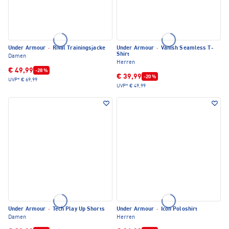
Under Armour
·
Rival Trainingsjacke
Under Armour
·
Vanish Seamless T-
Shirt
Damen
Herren
€ 49,99
-28 %
€ 39,99
-20 %
UVP*
€ 69,99
UVP*
€ 49,99
Under Armour
·
Tech Play Up Shorts
Under Armour
·
Icon Poloshirt
Damen
Herren