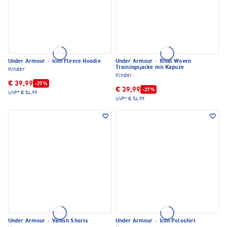
Under Armour
·
Icon Fleece Hoodie
Under Armour
·
Rival Woven
Trainingsjacke mit Kapuze
Kinder
Kinder
€ 39,99
-27 %
€ 39,99
-27 %
UVP*
€ 54,99
UVP*
€ 54,99
Under Armour
·
Vanish Shorts
Under Armour
·
Icon Poloshirt