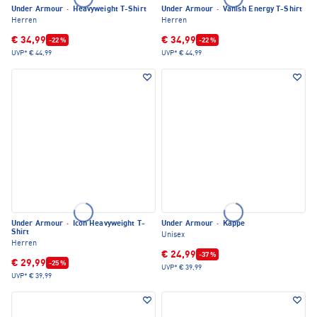
Under Armour
·
Heavyweight T-Shirt
Under Armour
·
Vanish Energy T-Shirt
Herren
Herren
€ 34,99
€ 34,99
-22 %
-22 %
UVP*
€ 44,99
UVP*
€ 44,99
Under Armour
·
Icon Heavyweight T-
Under Armour
·
Kappe
Shirt
Unisex
Herren
€ 24,99
-37 %
€ 29,99
-25 %
UVP*
€ 39,99
UVP*
€ 39,99