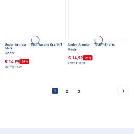
Under Armour
·
Tech Varsity Grafik T-
Under Armour
·
Tech™ Shorts
Shirt
Kinder
Kinder
€ 14,99
-25 %
€ 14,99
-25 %
UVP*
€ 19,99
UVP*
€ 19,99
1
2
3