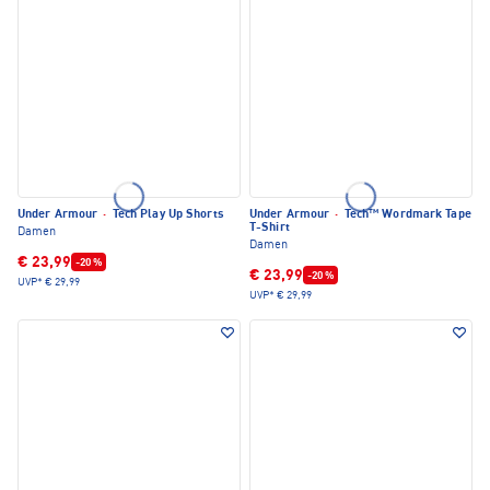
Under Armour
·
Tech Play Up Shorts
Under Armour
·
Tech™ Wordmark Tape
T-Shirt
Damen
Damen
€ 23,99
-20 %
€ 23,99
-20 %
UVP*
€ 29,99
UVP*
€ 29,99