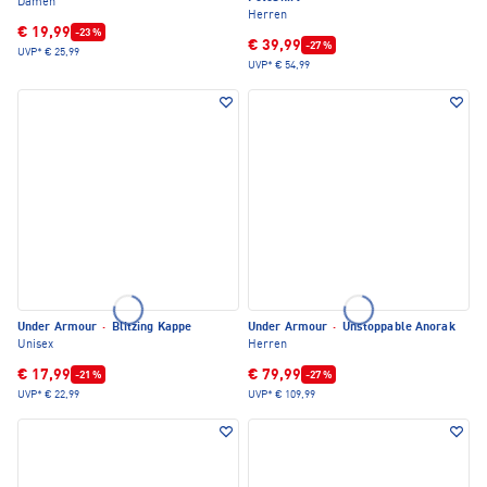
Damen
Herren
€ 19,99
-23 %
€ 39,99
-27 %
UVP*
€ 25,99
UVP*
€ 54,99
Under Armour
·
Blitzing Kappe
Under Armour
·
Unstoppable Anorak
Unisex
Herren
€ 17,99
€ 79,99
-21 %
-27 %
UVP*
€ 22,99
UVP*
€ 109,99