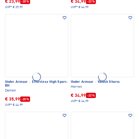
€ 23,99
€ 34,99
-20 %
-22 %
UVP*
€ 29,99
UVP*
€ 44,99
Under Armour
·
Effortless High Sport-
Under Armour
·
Vanish Shorts
BH
Herren
Damen
€ 34,99
-22 %
€ 35,99
-20 %
UVP*
€ 44,99
UVP*
€ 44,99