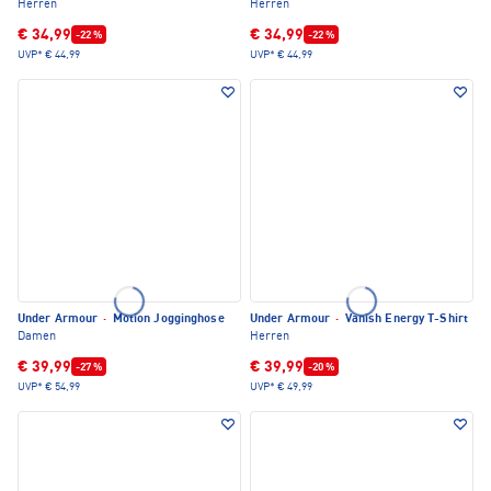
Herren
Herren
€ 34,99
€ 34,99
-22 %
-22 %
UVP*
€ 44,99
UVP*
€ 44,99
Under Armour
·
Motion Jogginghose
Under Armour
·
Vanish Energy T-Shirt
Damen
Herren
€ 39,99
€ 39,99
-27 %
-20 %
UVP*
€ 54,99
UVP*
€ 49,99