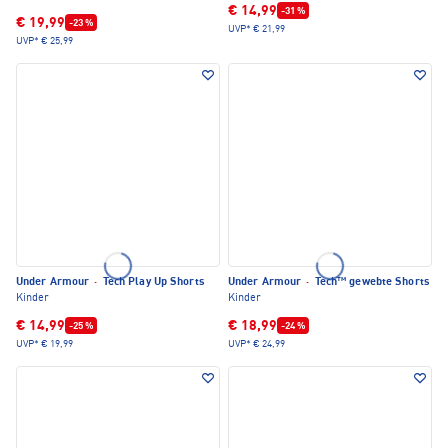
€ 14,99
-31 %
€ 19,99
-23 %
UVP*
€ 21,99
UVP*
€ 25,99
Under Armour
·
Tech Play Up Shorts
Under Armour
·
Tech™ gewebte Shorts
Kinder
Kinder
€ 14,99
€ 18,99
-25 %
-24 %
UVP*
€ 19,99
UVP*
€ 24,99