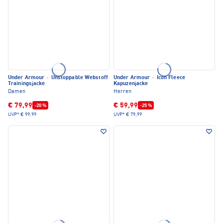
Under Armour
·
Unstoppable Webstoff
Under Armour
·
Icon Fleece
Trainingsjacke
Kapuzenjacke
Damen
Herren
€ 79,99
€ 59,99
-20 %
-25 %
UVP*
€ 99,99
UVP*
€ 79,99