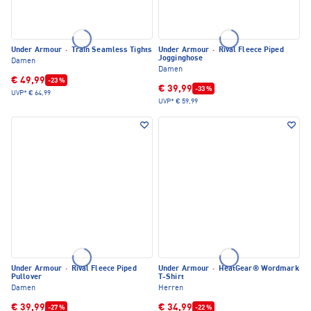
Under Armour
·
Train Seamless Tights
Under Armour
·
Rival Fleece Piped
Jogginghose
Damen
Damen
€ 49,99
-23 %
€ 39,99
-33 %
UVP*
€ 64,99
UVP*
€ 59,99
Under Armour
·
Rival Fleece Piped
Under Armour
·
HeatGear® Wordmark
Pullover
T-Shirt
Damen
Herren
€ 39,99
€ 34,99
-27 %
-22 %