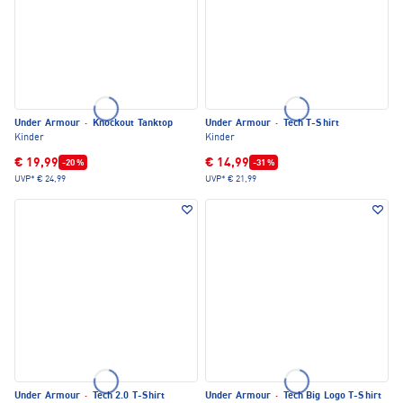
Under Armour
·
Knockout Tanktop
Under Armour
·
Tech T-Shirt
Kinder
Kinder
€ 19,99
€ 14,99
-20 %
-31 %
UVP*
€ 24,99
UVP*
€ 21,99
Under Armour
·
Tech 2.0 T-Shirt
Under Armour
·
Tech Big Logo T-Shirt