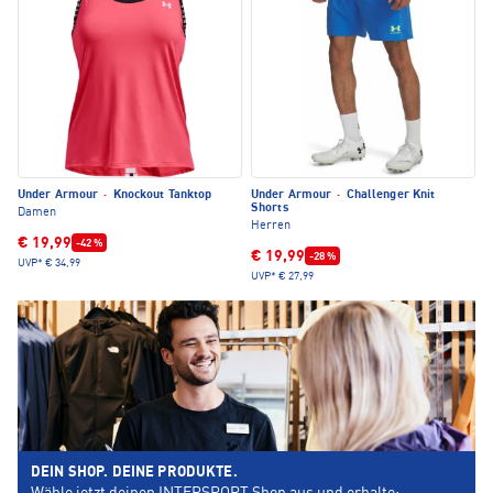
Under Armour
·
Knockout Tanktop
Under Armour
·
Challenger Knit
Shorts
Damen
Herren
€ 19,99
-42 %
€ 19,99
-28 %
UVP*
€ 34,99
UVP*
€ 27,99
DEIN SHOP. DEINE PRODUKTE.