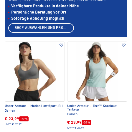
Wähle jetzt deinen INTERSPORT Shop aus und erhalte:
Verfügbare Produkte in deiner Nähe
Persönliche Beratung vor Ort
Sofortige Abholung möglich
SHOP AUSWÄHLEN UND PRODUKTE ANZEIGEN
Under Armour
·
Motion Low Sport-BH
Under Armour
·
Tech™ Knockout
Tanktop
Damen
Damen
€ 23,99
-27 %
€ 23,99
-20 %
UVP*
€ 32,99
UVP*
€ 29,99