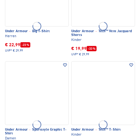
Under Armour
·
Big T-Shirt
Under Armour
·
Tech™ Vent Jacquard
Shorts
Herren
Kinder
€ 22,99
-23 %
€ 19,99
-33 %
UVP*
€ 29,99
UVP*
€ 29,99
Under Armour
·
Sportstyle Graphic T-
Under Armour
·
Tech™ T-Shirt
Shirt
Kinder
Damen