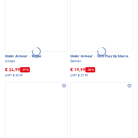
Under Armour
·
Kappe
Under Armour
·
Tech Play Up Shorts
Unisex
Damen
€ 24,99
€ 19,99
-37 %
-28 %
UVP*
€ 39,99
UVP*
€ 27,99