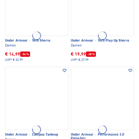
Under Armour
·
Tech Shorts
Under Armour
·
Tech Play Up Shorts
Damen
Damen
€ 14,99
€ 19,99
-54 %
-28 %
UVP*
€ 32,99
UVP*
€ 27,99
Under Armour
·
Campus Tanktop
Under Armour
·
Performance 3.0
Poloshirt