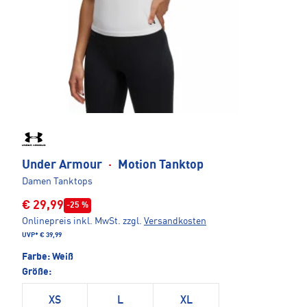
Under Armour
·
Motion Tanktop
Damen Tanktops
€ 29,99
-25 %
Onlinepreis inkl. MwSt.
zzgl.
Versandkosten
UVP*
€ 39,99
Farbe:
Weiß
Größe:
XS
L
XL