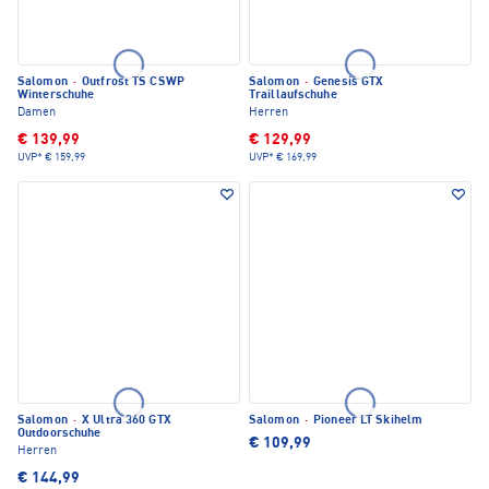
Salomon
·
Outfrost TS CSWP
Salomon
·
Genesis GTX
Winterschuhe
Traillaufschuhe
Damen
Herren
€ 139,99
€ 129,99
UVP*
€ 159,99
UVP*
€ 169,99
Salomon
·
X Ultra 360 GTX
Salomon
·
Pioneer LT Skihelm
Outdoorschuhe
€ 109,99
Herren
€ 144,99