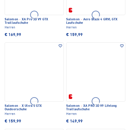
Neu
Salomon
·
XA Pro 3D V9 GTX
Salomon
·
Aero Blaze 4 GRVL GTX
Traillaufschuhe
Laufschuhe
Herren
Herren
€ 169,99
€ 159,99
Neu
Salomon
·
X Ultra 5 GTX
Salomon
·
XA PRO 3D V9 Lifelong
Outdoorschuhe
Traillaufschuhe
Herren
Herren
€ 159,99
€ 149,99