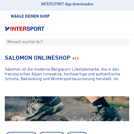
INTERSPORT App downloaden
WÄHLE DEINEN SHOP
Wonach suchst du?
SALOMON ONLINESHOP
413
Salomon ist die moderne Bergsport-Lifestylemarke, die in den
französischen Alpen innovative, hochwertige und authentische
Schuhe, Bekleidung und Wintersportausrüstung herstellt. Im
Annecy Design Center arbeiten Designer, Ingenieure und Athleten
zusammen, um die Zukunft von Sport und Kultur zu gestalten. Bei
Salomon geht es darum, durch den Bergsport das Beste aus dem
Menschen herauszuholen.