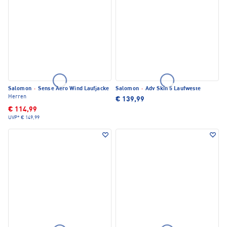
Salomon
·
Sense Aero Wind Laufjacke
Salomon
·
Adv Skin 5 Laufweste
Herren
€ 139,99
€ 114,99
UVP*
€ 149,99