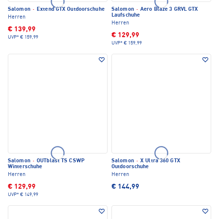
Salomon
·
Extend GTX Outdoorschuhe
Salomon
·
Aero Blaze 3 GRVL GTX
Laufschuhe
Herren
Herren
€ 139,99
€ 129,99
UVP*
€ 159,99
UVP*
€ 159,99
Salomon
·
OUTblast TS CSWP
Salomon
·
X Ultra 360 GTX
Winterschuhe
Outdoorschuhe
Herren
Herren
€ 129,99
€ 144,99
UVP*
€ 149,99