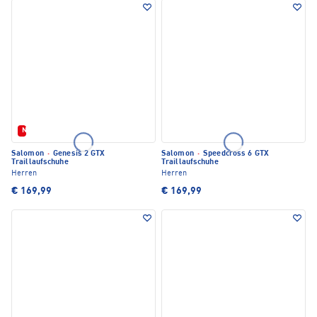
Neu
Salomon
·
Genesis 2 GTX
Salomon
·
Speedcross 6 GTX
Traillaufschuhe
Traillaufschuhe
Herren
Herren
€ 169,99
€ 169,99