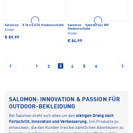
Salomon
·
X Ultra GTX Outdoorschuhe
Salomon
·
Speedcross WP
Outdoorschuhe
Kinder
Kinder
€ 89,99
€ 84,99
3
1
2
4
5
6
SALOMON: INNOVATION & PASSION FÜR
OUTDOOR-BEKLEIDUNG
Bei Salomon dreht sich alles um den
stetigen Drang nach
Fortschritt, Innovation und Verbesserung.
Um Produkte zu
entwickeln, die den Kunden treu bei sämtlichen Abenteuern zu