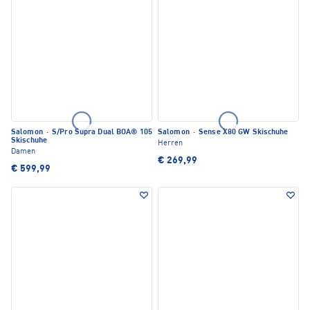
Salomon
·
S/Pro Supra Dual BOA® 105
Salomon
·
Sense X80 GW Skischuhe
Skischuhe
Herren
Damen
€ 269,99
€ 599,99