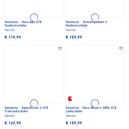
Salomon
·
Outscape GTX
Salomon
·
Techamphibian 5
Outdoorschuhe
Outdoorschuhe
Herren
Herren
€ 119,99
€ 109,99
Neu
Salomon
·
Speedcross 6 GTX
Salomon
·
Aero Blaze 4 GRVL GTX
Traillaufschuhe
Laufschuhe
Damen
Damen
€ 169,99
€ 159,99