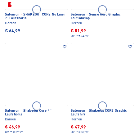
Neu
Salomon
·
SHAKEOUT CORE No Liner
Salomon
·
Sense Aero Graphic
7" Laufshorts
Lauftanktop
Herren
Herren
€ 64,99
€ 51,99
UVP*
€ 64,99
Salomon
·
Shakeout Core 4''
Salomon
·
Shakeout CORE Graphic
Laufshorts
Laufshirt
Damen
Herren
€ 46,99
€ 47,99
UVP*
€ 59,99
UVP*
€ 59,99