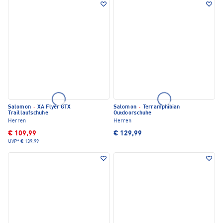
Salomon
·
XA Flyer GTX
Salomon
·
Terramphibian
Traillaufschuhe
Outdoorschuhe
Herren
Herren
€ 109,99
€ 129,99
UVP*
€ 139,99