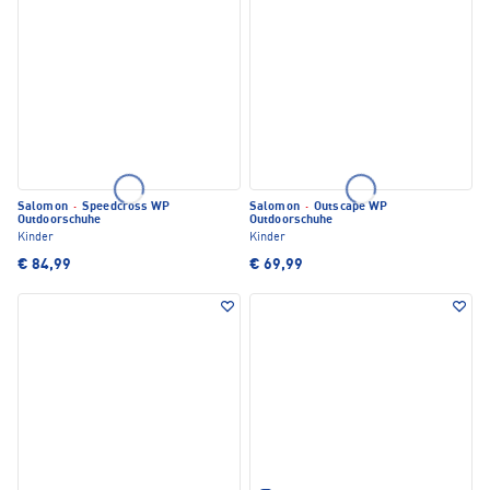
Salomon
·
Speedcross WP
Salomon
·
Outscape WP
Outdoorschuhe
Outdoorschuhe
Kinder
Kinder
€ 84,99
€ 69,99