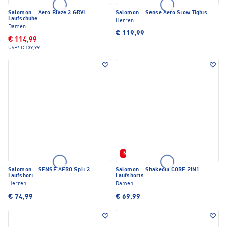
Salomon
·
Aero Blaze 3 GRVL
Salomon
·
Sense Aero Stow Tights
Laufschuhe
Herren
Damen
€ 119,99
€ 114,99
UVP*
€ 139,99
Neu
Salomon
·
SENSE AERO Splt 3
Salomon
·
Shakeout CORE 2IN1
Laufshort
Laufshorts
Herren
Damen
€ 74,99
€ 69,99