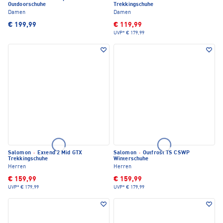
Outdoorschuhe
Trekkingschuhe
Damen
Damen
€ 199,99
€ 119,99
UVP*
€ 179,99
Salomon
·
Extend 2 Mid GTX
Salomon
·
Outfrost TS CSWP
Trekkingschuhe
Winterschuhe
Herren
Herren
€ 159,99
€ 159,99
UVP*
€ 179,99
UVP*
€ 179,99