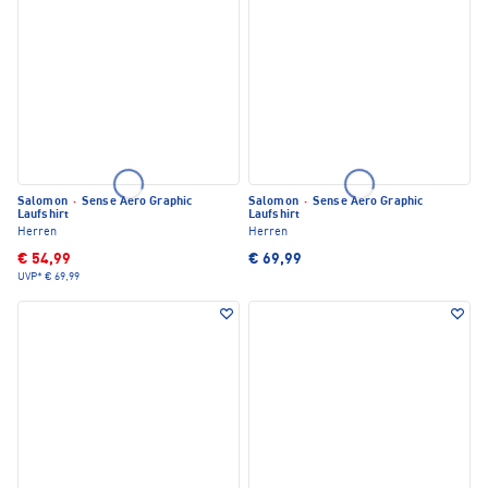
Salomon
·
Sense Aero Graphic
Salomon
·
Sense Aero Graphic
Laufshirt
Laufshirt
Herren
Herren
€ 54,99
€ 69,99
UVP*
€ 69,99