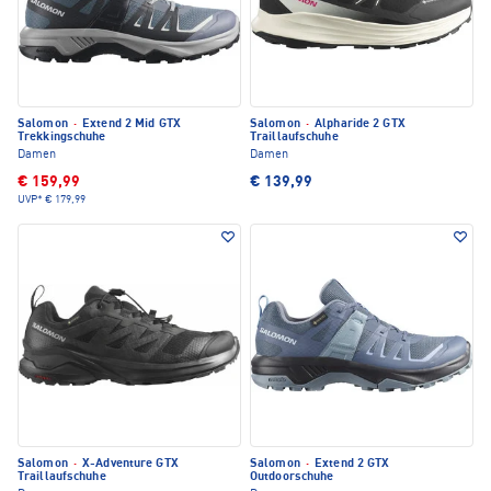
Salomon
·
Extend 2 Mid GTX
Salomon
·
Alpharide 2 GTX
Trekkingschuhe
Traillaufschuhe
Damen
Damen
€ 159,99
€ 139,99
UVP*
€ 179,99
Salomon
·
X-Adventure GTX
Salomon
·
Extend 2 GTX
Traillaufschuhe
Outdoorschuhe