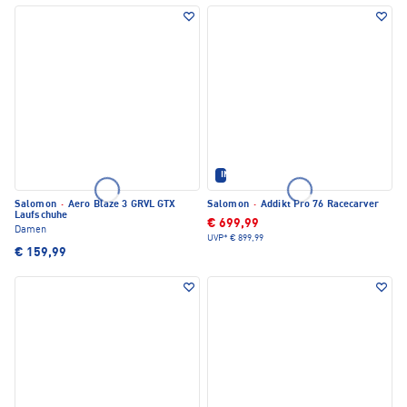
IM SET ERHÄLTLICH
Salomon
·
Aero Blaze 3 GRVL GTX
Salomon
·
Addikt Pro 76 Racecarver
Laufschuhe
€ 699,99
Damen
UVP*
€ 899,99
€ 159,99