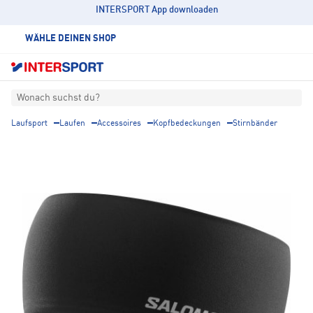
INTERSPORT App downloaden
WÄHLE DEINEN SHOP
Wonach suchst du?
Laufsport
Laufen
Accessoires
Kopfbedeckungen
Stirnbänder