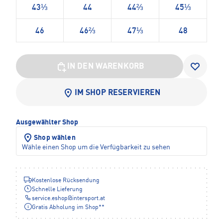
43⅓
44
44⅔
45⅓
46
46⅔
47⅓
48
IN DEN WARENKORB
IM SHOP RESERVIEREN
Ausgewählter Shop
Shop wählen
Wähle einen Shop um die Verfügbarkeit zu sehen
Kostenlose Rücksendung
Schnelle Lieferung
service.eshop
@
intersport.at
Gratis Abholung im Shop**