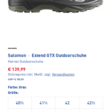
Salomon
·
Extend GTX Outdoorschuhe
Herren Outdoorschuhe
€ 139,99
Onlinepreis inkl. MwSt.
zzgl.
Versandkosten
UVP*
€ 159,99
Farbe:
Grau
Größe:
40⅔
41⅓
42
42⅔