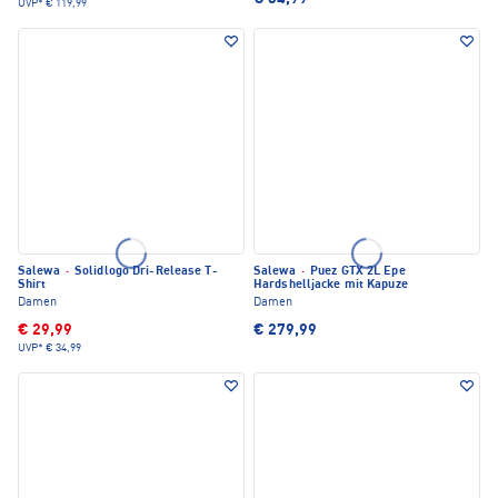
UVP*
€ 119,99
Salewa
·
Solidlogo Dri-Release T-
Salewa
·
Puez GTX 2L Epe
Shirt
Hardshelljacke mit Kapuze
Damen
Damen
€ 29,99
€ 279,99
UVP*
€ 34,99