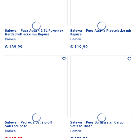
Salewa
·
Puez Aqua 4 2.5L Powertex
Salewa
·
Puez Altavia Fleecejacke mit
Hardschelljacke mit Kapuze
Kapuze
Damen
Damen
€ 139,99
€ 119,99
Salewa
·
Pedroc 2 Dst Zip Off
Salewa
·
Puez Durastretch Cargo
Softshellhose
Softshellhose
Damen
Damen