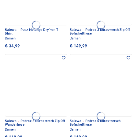
Salewa
·
Puez Melange Dry´ton T-
Salewa
·
Pedroc 3 Durastretch Zip Off
Shirt
Softshellhose
Damen
Damen
€ 34,99
€ 149,99
Salewa
·
Pedroc 2 Durastretch Zip Off
Salewa
·
Pedroc 5 Durastretsch
Wanderhose
Softshellhose
Damen
Damen