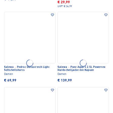
€ 29,99
UVP*
€ 34,99
Salewa
·
Pedroc Durastretch Light
Salewa
·
Puez Aqua 4 2.5L Powertex
Softshellshorts
Hardschelljacke mit Kapuze
Damen
Damen
€ 69,99
€ 139,99