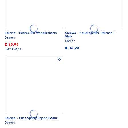
Salewa
·
Pedroc Dst Wandershorts
Salewa
·
Solidlogo Dri-Release T-
Shirt
Damen
Damen
€ 69,99
€ 34,99
UVP*
€ 89,99
Salewa
·
Puez Sporty Dryton T-Shirt
Damen