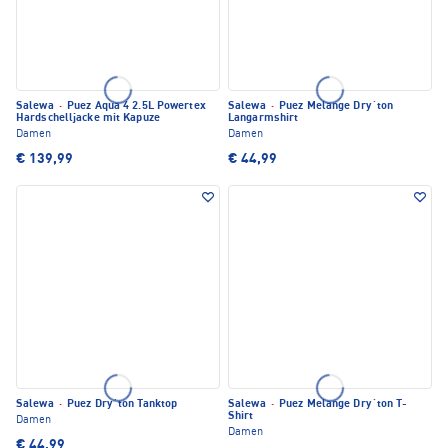
Salewa
·
Puez Aqua 4 2.5L Powertex
Salewa
·
Puez Melange Dry´ton
Hardschelljacke mit Kapuze
Langarmshirt
Damen
Damen
€ 139,99
€ 44,99
Salewa
·
Puez Dry´ton Tanktop
Salewa
·
Puez Melange Dry´ton T-
Shirt
Damen
Damen
€ 44,99