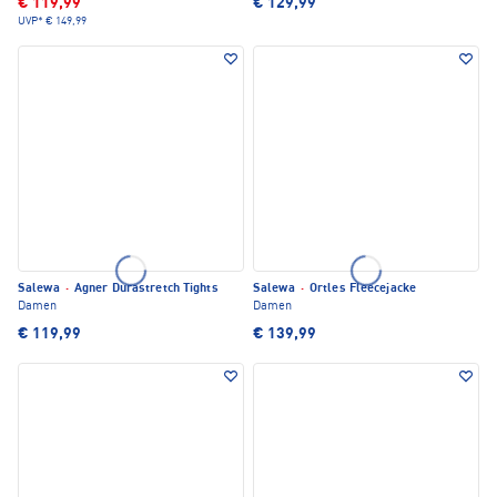
€ 119,99
€ 129,99
UVP*
€ 149,99
Salewa
·
Agner Durastretch Tights
Salewa
·
Ortles Fleecejacke
Damen
Damen
€ 119,99
€ 139,99