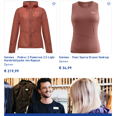
Salewa
·
Pedroc 2 Powertex 2.5 Light
Salewa
·
Puez Sporty Dryton Tanktop
Hardshelljacke mit Kapuze
Damen
Damen
€ 34,99
€ 219,99