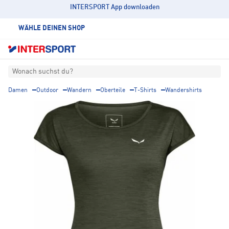
INTERSPORT App downloaden
WÄHLE DEINEN SHOP
Wonach suchst du?
Damen
Outdoor
Wandern
Oberteile
T-Shirts
Wandershirts