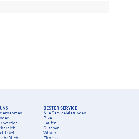
 UNS
BESTER SERVICE
nternehmen
Alle Serviceleistungen
inder
Bike
er werden
Laufen
ebereich
Outdoor
ltigkeit
Winter
schaftliche
Fitness