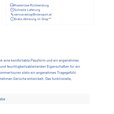
Kostenlose Rücksendung
Schnelle Lieferung
service.eshop
@
intersport.at
Gratis Abholung im Shop**
ank eine komfortable Passform und ein angenehmes
und feuchtigkeitsableitenden Eigenschaften für ein
 Sommertouren stets ein angenehmes Tragegefühl.
nehmen Gerüche entwickelt. Das funktionelle,
webe