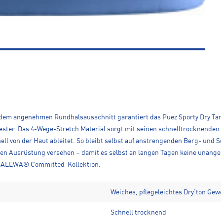
d dem angenehmen Rundhalsausschnitt garantiert das Puez Sporty Dry T
ester. Das 4-Wege-Stretch Material sorgt mit seinen schnelltrocknenden 
l von der Haut ableitet. So bleibt selbst auf anstrengenden Berg- und
n Ausrüstung versehen – damit es selbst an langen Tagen keine unange
r SALEWA® Committed-Kollektion.
Weiches, pflegeleichtes Dry’ton Ge
Schnell trocknend