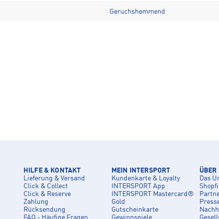
Geruchshemmend
HILFE & KONTAKT
MEIN INTERSPORT
ÜBER
Lieferung & Versand
Kundenkarte & Loyalty
Das U
Click & Collect
INTERSPORT App
Shopf
Click & Reserve
INTERSPORT Mastercard®
Partn
Zahlung
Gold
Press
Rücksendung
Gutscheinkarte
Nachha
FAQ - Häufige Fragen
Gewinnspiele
Gesell