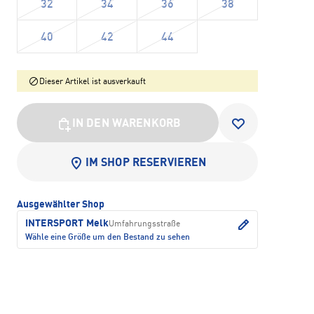
32
34
36
38
40
42
44
Dieser Artikel ist ausverkauft
IN DEN WARENKORB
IM SHOP RESERVIEREN
Ausgewählter Shop
INTERSPORT Melk
Umfahrungsstraße
Wähle eine Größe um den Bestand zu sehen