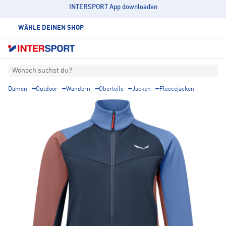
INTERSPORT App downloaden
WÄHLE DEINEN SHOP
Wonach suchst du?
Damen
Outdoor
Wandern
Oberteile
Jacken
Fleecejacken