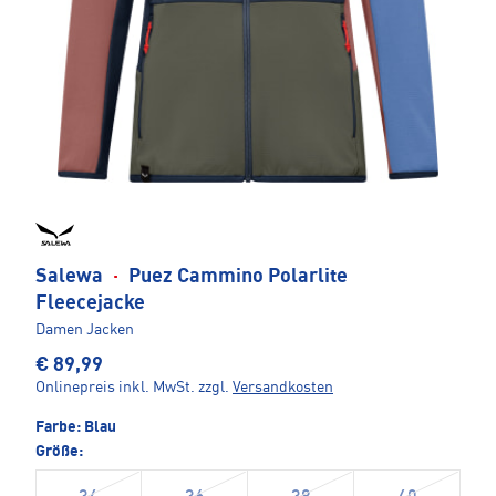
Salewa
·
Puez Cammino Polarlite
Fleecejacke
Damen Jacken
€ 89,99
Onlinepreis inkl. MwSt.
zzgl.
Versandkosten
Farbe:
Blau
Größe: