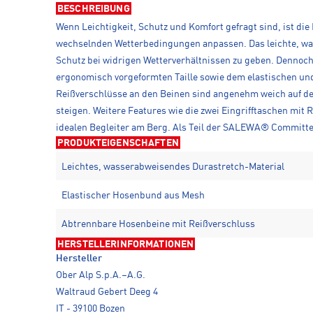
BESCHREIBUNG
Wenn Leichtigkeit, Schutz und Komfort gefragt sind, ist di
wechselnden Wetterbedingungen anpassen. Das leichte, was
Schutz bei widrigen Wetterverhältnissen zu geben. Dennoch
ergonomisch vorgeformten Taille sowie dem elastischen und
Reißverschlüsse an den Beinen sind angenehm weich auf der
steigen. Weitere Features wie die zwei Eingrifftaschen mit 
idealen Begleiter am Berg. Als Teil der SALEWA® Committed
PRODUKTEIGENSCHAFTEN
Leichtes, wasserabweisendes Durastretch-Material
Elastischer Hosenbund aus Mesh
Abtrennbare Hosenbeine mit Reißverschluss
HERSTELLERINFORMATIONEN
Hersteller
Ober Alp S.p.A.–A.G.
Waltraud Gebert Deeg 4
IT - 39100 Bozen