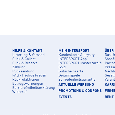
HILFE & KONTAKT
MEIN INTERSPORT
ÜBER
Lieferung & Versand
Kundenkarte & Loyalty
Das U
Click & Collect
INTERSPORT App
Shopf
Click & Reserve
INTERSPORT Mastercard®
Partn
Zahlung
Gold
Press
Rücksendung
Gutscheinkarte
Nachha
FAQ - Häufige Fragen
Gewinnspiele
Gesell
Rückrufaktionen
Zufriedenheitsgarantie
Veran
Betrugswarnungen
AKTUELLE WERBUNG
KARRI
Barrierefreiheitserklärung
PROMOTIONS & COUPONS
FIRM
Widerruf
EVENTS
RENT 