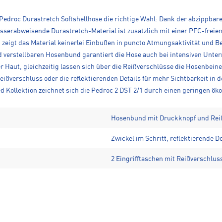
e Pedroc Durastretch Softshellhose die richtige Wahl: Dank der abzippbar
serabweisende Durastretch-Material ist zusätzlich mit einer PFC-freie
 zeigt das Material keinerlei Einbußen in puncto Atmungsaktivität und B
 verstellbaren Hosenbund garantiert die Hose auch bei intensiven Unter
 Haut, gleichzeitig lassen sich über die Reißverschlüsse die Hosenbein
Reißverschluss oder die reflektierenden Details für mehr Sichtbarkeit in
 Kollektion zeichnet sich die Pedroc 2 DST 2/1 durch einen geringen ö
Hosenbund mit Druckknopf und Rei
Zwickel im Schritt, reflektierende De
2 Eingrifftaschen mit Reißverschlus