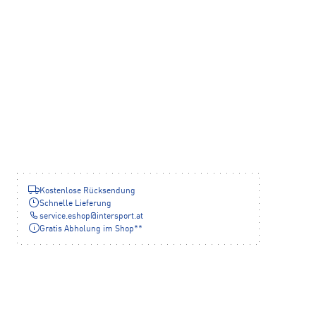
Kostenlose Rücksendung
Schnelle Lieferung
service.eshop
@
intersport.at
Gratis Abholung im Shop**