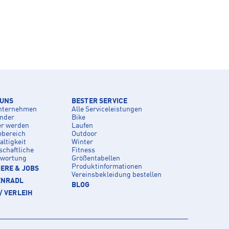
 UNS
BESTER SERVICE
nternehmen
Alle Serviceleistungen
inder
Bike
er werden
Laufen
ebereich
Outdoor
ltigkeit
Winter
schaftliche
Fitness
twortung
Größentabellen
Produktinformationen
ERE & JOBS
Vereinsbekleidung bestellen
ENRADL
BLOG
/ VERLEIH