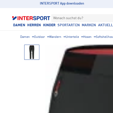
INTERSPORT App downloaden
Wonach suchst du?
DAMEN
HERREN
KINDER
SPORTARTEN
MARKEN
AKTUEL
Damen
Outdoor
Wandern
Unterteile
Hosen
Softshellho