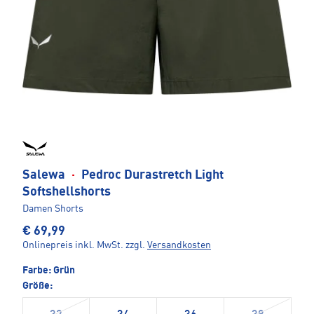
Salewa
·
Pedroc Durastretch Light
Softshellshorts
Damen Shorts
€ 69,99
Onlinepreis inkl. MwSt.
zzgl.
Versandkosten
Farbe:
Grün
Größe: