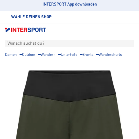
INTERSPORT App downloaden
WÄHLE DEINEN SHOP
Wonach suchst du?
Damen
Outdoor
Wandern
Unterteile
Shorts
Wandershorts